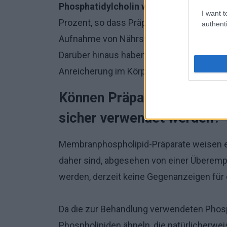
Phosphatidylcholin wird sehr gut aus
I want t
Prozent, so dass Präparate, die es enthalt
authenti
Aufnahme von Nährstoffen aus dem Magen
Darüber hinaus haben Präparate, die sie e
Anreicherung im Körper ein hohes Sicherhei
Können Präparate, die Mem
sicher verwendet werden?
Membranphospholipid-Präparate weisen 
daher sind, abgesehen von einer Überempf
werden, derzeit keine Gegenanzeigen für
Da die zur Behandlung verwendeten Phosp
Phospholipiden ähneln, die natürlicherw