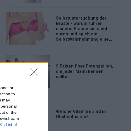
Selbstuntersuchung der
Brüste - warum führen
manche Frauen sie nicht
durch und spielt die
Selbstwahrnehmung eine
Rolle?
9 Fakten über Potenzpillen,
die jeder Mann kennen
sollte
sonal or
ection to
ou may
 personal
Welche Vitamine sind in
out of the
Obst enthalten?
 downstream
B’s List of