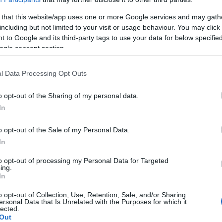
 that this website/app uses one or more Google services and may gath
anphospholipiden einzunehmen?
including but not limited to your visit or usage behaviour. You may click 
 und Essetil Complex einzunehmen?
 to Google and its third-party tags to use your data for below specifi
ogle consent section.
l Data Processing Opt Outs
olipide?
o opt-out of the Sharing of my personal data.
In
Bestandteil zahlreicher Medikamente und
o opt-out of the Sale of my Personal Data.
ienten bei Leberproblemen eingenommen werden
In
auptsächlich aus Sojabohnen hergestellt.
to opt-out of processing my Personal Data for Targeted
ing.
ter der Cholinophosphorsäure und der ungesättigten
In
lsäure, aber der wichtigste Bestandteil dieser
o opt-out of Collection, Use, Retention, Sale, and/or Sharing
ersonal Data that Is Unrelated with the Purposes for which it
 die Fähigkeit haben, sich in die Membranen der
lected.
Out
ie die Regeneration dieses Organs und reduzieren