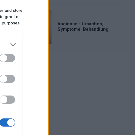
er and store
to grant or
ed purposes
Vaginose - Ursachen,
Symptome, Behandlung
Werbung: