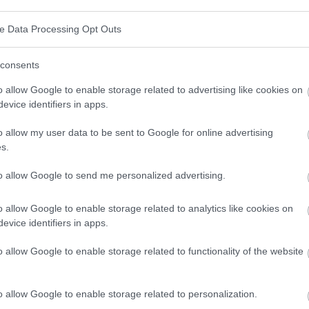
e der freien Radikale, die dieses Organ schädigen
ve Data Processing Opt Outs
olipide, sobald sie in die Zellmembranen eingebaut
 Immunsystems, die die Leber bei bestimmten
consents
ich auch positiv auf die Zusammensetzung der in der
o allow Google to enable storage related to advertising like cookies on
evice identifiers in apps.
as Verhältnis von Cholesterin zu Phospholipiden
terin erhöhen.
o allow my user data to be sent to Google for online advertising
s.
Präparate sind ihre positive Wirkung auf die
to allow Google to send me personalized advertising.
rins im Blut sowie auf das Verhältnis von
"gutem"
lesterin. Das liegt daran, dass sie mehrfach
o allow Google to enable storage related to analytics like cookies on
evice identifiers in apps.
e Cholesterinkonzentration senken, indem sie den
höhen und die für seinen Abbau zuständigen Enzyme
o allow Google to enable storage related to functionality of the website
o allow Google to enable storage related to personalization.