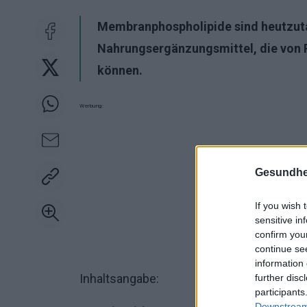
Membranphospholipide sind heutzut
Nahrungsergänzungsmittel, die von 
können.
Werbung:
Gesundhei
If you wish 
sensitive in
confirm you
continue se
information 
Inhaltsangabe:
further disc
participants
Downstream 