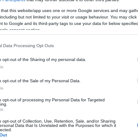
möglichkeit für Gebärmutterhalskrebs - Phase-II-
 that this website/app uses one or more Google services and may gath
including but not limited to your visit or usage behaviour. You may click 
 to Google and its third-party tags to use your data for below specifi
dikaments gegen Gebärmutterhalskrebs
ogle consent section.
are Diagnostik als Hoffnung für die Behandlung
l Data Processing Opt Outs
o opt-out of the Sharing of my personal data.
In
imhautkrebs?
o opt-out of the Sale of my Personal Data.
In
leimhautkrebs) ist die häufigste gynäkologische
to opt-out of processing my Personal Data for Targeted
ing.
e auf, aber 25 % der Fälle werden auch bei Frauen vor
In
 in einem niedrigen Stadium entdeckt und hat eine
o opt-out of Collection, Use, Retention, Sale, and/or Sharing
r in den letzten Jahren war die Sterblichkeitsrate an
ersonal Data that Is Unrelated with the Purposes for which it
lected.
nderen europäischen Ländern. Nach Ansicht von
Out