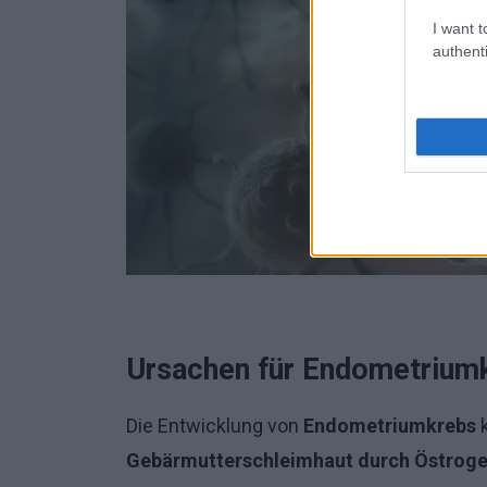
I want t
authenti
Ursachen für Endometrium
Die Entwicklung von
Endometriumkrebs
k
Gebärmutterschleimhaut durch Östrog