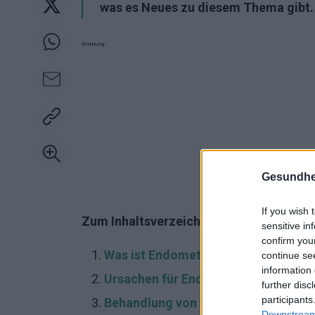
was es Neues zu diesem Thema gibt.
Werbung:
Gesundhei
If you wish 
Zum Inhaltsverzeichnis:
sensitive in
confirm you
Was ist Endometriumkarzinom?
continue se
information 
Ursachen für Endometriumkrebs
further disc
participants
Behandlung von Gebärmutterhalskr
Downstream 