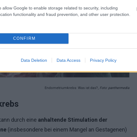
o allow Google to enable storage related to security, including
cation functionality and fraud prevention, and other user protection.
CONFIRM
Data Deletion
Data Access
Privacy Policy
Endometriumkrebs: Was ist das?,
Foto: panthermedia
krebs
ann durch eine
anhaltende Stimulation der
ene
(insbesondere bei einem Mangel an Gestagenen)