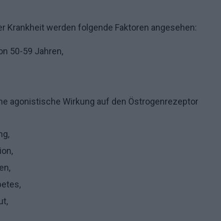
der Krankheit werden folgende Faktoren angesehen:
von 50-59 Jahren,
ne agonistische Wirkung auf den Östrogenrezeptor
ng,
ion,
en,
betes,
t,