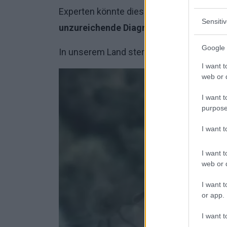
Experten könnte dies auf eine
unzureiche
Sensiti
unzureichende Diagnose
zurückzuführen
Google 
In unserem Land sterben jährlich etwa 1
I want t
web or d
I want t
purpose
I want 
I want t
web or d
I want t
or app.
I want t