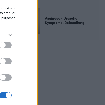
er and store
to grant or
ed purposes
Vaginose - Ursachen,
Symptome, Behandlung
Werbung: