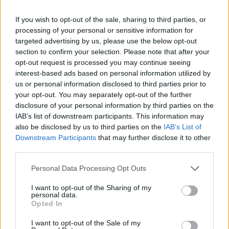
Möchten Sie auf dem Laufenden bleiben?
G
o
o
g
l
e
If you wish to opt-out of the sale, sharing to third parties, or
Folgen Sie uns auf
News
processing of your personal or sensitive information for
targeted advertising by us, please use the below opt-out
ZUGEHÖRIG
section to confirm your selection. Please note that after your
opt-out request is processed you may continue seeing
Themen
Eine histaminarme ernährung
Histamin
interest-based ads based on personal information utilized by
Histaminintoleranz
us or personal information disclosed to third parties prior to
your opt-out. You may separately opt-out of the further
disclosure of your personal information by third parties on the
Sehen Sie es auch auf
english
español
français
IAB’s list of downstream participants. This information may
also be disclosed by us to third parties on the
IAB’s List of
polskim
Downstream Participants
that may further disclose it to other
third parties.
Please note that this website/app uses one or more Google
Personal Data Processing Opt Outs
Quellen
services and may gather and store information including but
not limited to your visit or usage behaviour. You may click to
I want to opt-out of the Sharing of my
Agata Soroczyńska - klinische und sportliche
personal data.
grant or deny consent to Google and its third-party tags to
Ernährungsberaterin 1. Bartuzi M., Ukleja-Sokołowska N.,
Opted In
use your data for below specified purposes in below Google
Histaminintoleranz und die Ernährung des modernen Menschen,
consent section.
Allergy Asthma Immunology 2021, 26 (4): 82-88. 2. Buczyłko K.,
I want to opt-out of the Sale of my