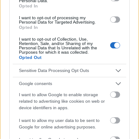
Personal Data.
Leitlinien für die Diagnose und Behandlung von
Opted In
Histaminintoleranz, Alergologia Polska - Polnische Zeitschrift
für Allergologie 2023; 10, 3: 141-151. 3. Kowalska-Bąbik J.,
I want to opt-out of processing my
Personal Data for Targeted Advertising.
1. https://www.alergia-astma-
Opted In
immunologia.pl/2021_26_4/AAI_04_2021_1413_bartuzi.pdf
2. https://www.termedia.pl/Wytyczne-diagnostyki-i-
I want to opt-out of Collection, Use,
postepowania-w-nietolerancji-histaminy,123,51503,1,0.html
Retention, Sale, and/or Sharing of my
Personal Data that Is Unrelated with the
3. https://ncez.pzh.gov.pl/choroba-a-dieta/alergie-i-
Purposes for which it was collected.
nietolerancje-pokarmowe/dieta-antyhistaminowa-czy-
Opted Out
histamina-moze-szkodzic/
Sensitive Data Processing Opt Outs
Google consents
Die Inhalte und Materialien auf dieser Website dienen nur zu
Bildungs- und Informationszwecken. Der Herausgeber und die
I want to allow Google to enable storage
Redaktion der Website sind nicht für die Ergebnisse ihrer
related to advertising like cookies on web or
Anwendung verantwortlich. Bevor Sie Ratschläge oder Tipps auf
device identifiers in apps.
der Website verwenden, ist es unbedingt erforderlich, einen Arzt
zu konsultieren.
I want to allow my user data to be sent to
Google for online advertising purposes.
Werbung: