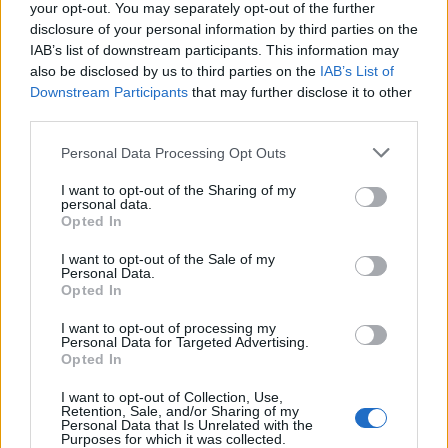
your opt-out. You may separately opt-out of the further
disclosure of your personal information by third parties on the
Möchten Sie auf dem Laufenden bleiben?
G
o
o
g
l
e
IAB’s list of downstream participants. This information may
Folgen Sie uns auf
News
also be disclosed by us to third parties on the
IAB’s List of
Downstream Participants
that may further disclose it to other
third parties.
ZUGEHÖRIG
Please note that this website/app uses one or more Google
Themen
Blutzuckermessgerät
Glukose
Personal Data Processing Opt Outs
services and may gather and store information including but
Hyperglykämie
Zucker
not limited to your visit or usage behaviour. You may click to
I want to opt-out of the Sharing of my
personal data.
grant or deny consent to Google and its third-party tags to
Opted In
use your data for below specified purposes in below Google
Sehen Sie es auch auf
english
español
français
consent section.
I want to opt-out of the Sale of my
polskim
Personal Data.
Opted In
I want to opt-out of processing my
Personal Data for Targeted Advertising.
Die Inhalte und Materialien auf dieser Website dienen nur zu
Opted In
Bildungs- und Informationszwecken. Der Herausgeber und die
Redaktion der Website sind nicht für die Ergebnisse ihrer
I want to opt-out of Collection, Use,
Anwendung verantwortlich. Bevor Sie Ratschläge oder Tipps auf
Retention, Sale, and/or Sharing of my
Personal Data that Is Unrelated with the
der Website verwenden, ist es unbedingt erforderlich, einen Arzt
Purposes for which it was collected.