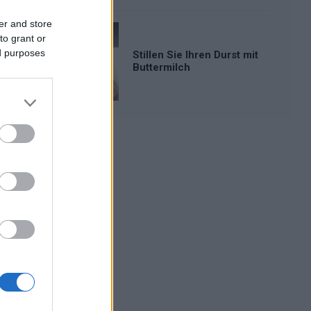
er and store
to grant or
ed purposes
Stillen Sie Ihren Durst mit
Buttermilch
Werbung: