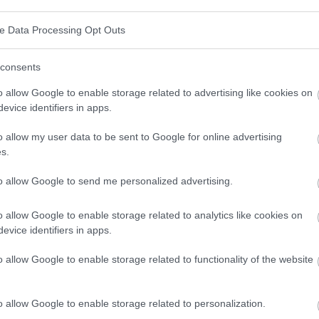
ve Data Processing Opt Outs
consents
azu bei, eine übermäßige Kalorienaufnahme zu
o allow Google to enable storage related to advertising like cookies on
gesunden Gewichts und der allgemeinen Gesundheit
evice identifiers in apps.
o allow my user data to be sent to Google for online advertising
s.
en
to allow Google to send me personalized advertising.
ählen, sowohl tierische als auch pflanzliche, die die
o allow Google to enable storage related to analytics like cookies on
n des Körpers unterstützen.
evice identifiers in apps.
o allow Google to enable storage related to functionality of the website
alten, wie sie in Nüssen, Samen, Avocados und Fisch
o allow Google to enable storage related to personalization.