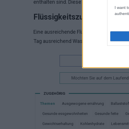
enthalten sind. Diese Fette sind wichtig f
I want t
authenti
Flüssigkeitszufuhr
Eine ausreichende Flüssigkeitszufuhr ist f
Tag ausreichend Wasser zu trinken.
Interessan
Möchten Sie auf dem Laufende
ZUGEHÖRIG
Themen
Ausgewogene ernährung
Ballaststo
Gesunde essgewohnheiten
Gesunde fette
Gewichtserhaltung
Kohlenhydrate
Lebensmitt