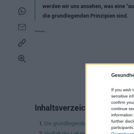
werden wir uns ansehen, was eine "
die grundlegenden Prinzipien sind.
Werbung:
Gesundhei
If you wish 
sensitive in
confirm you
Inhaltsverzeichnis
continue se
information 
further disc
Die grundlegenden Bestandteile ein
participants
Vielfalt der Lebensmittel
Downstream 