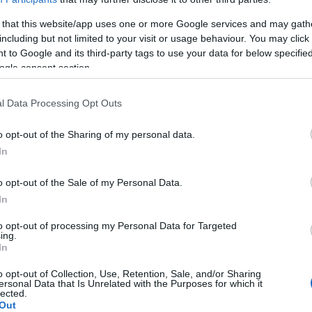
 that this website/app uses one or more Google services and may gath
including but not limited to your visit or usage behaviour. You may click 
 to Google and its third-party tags to use your data for below specifi
ogle consent section.
l Data Processing Opt Outs
o opt-out of the Sharing of my personal data.
einer ausgewogenen Ernährung
In
ichende Mengen an Proteinen, Kohlenhydraten,
o opt-out of the Sale of my Personal Data.
In
lten. Auch die Zufuhr von Ballaststoffen ist wichtig.
to opt-out of processing my Personal Data for Targeted
ing.
In
o opt-out of Collection, Use, Retention, Sale, and/or Sharing
r, dass der Körper eine breite Palette an wichtigen
ersonal Data that Is Unrelated with the Purposes for which it
lected.
elzahl von Obst, Gemüse, Getreide und Eiweiß in die
Out