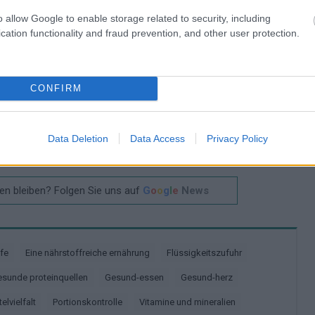
ür das Herz und das Gehirn.
o allow Google to enable storage related to security, including
cation functionality and fraud prevention, and other user protection.
ür die Gesundheit unerlässlich. Es ist wichtig, jeden
CONFIRM
Data Deletion
Data Access
Privacy Policy
t? Teilen sie es auf Facebook!
n bleiben? Folgen Sie uns auf
G
o
o
g
l
e
News
ffe
Eine nährstoffreiche ernährung
Flüssigkeitszufuhr
Gesunde proteinquellen
Gesund-essen
Gesund-herz
elvielfalt
Portionskontrolle
Vitamine und mineralien