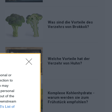
Was sind die Vorteile des
Verzehrs von Brokkoli?
Welche Vorteile hat der
Verzehr von Huhn?
sonal or
ection to
ou may
 personal
Komplexe Kohlenhydrate -
out of the
warum werden sie zum
 downstream
Frühstück empfohlen?
B’s List of