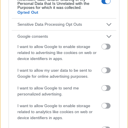
Redaktion der Website sind nicht für die Ergebnisse ihrer
Personal Data that Is Unrelated with the
Purposes for which it was collected.
Anwendung verantwortlich. Bevor Sie Ratschläge oder Tipps auf
Opted Out
der Website verwenden, ist es unbedingt erforderlich, einen Arzt
zu konsultieren.
Sensitive Data Processing Opt Outs
Google consents
Werbung:
I want to allow Google to enable storage
related to advertising like cookies on web or
device identifiers in apps.
I want to allow my user data to be sent to
Google for online advertising purposes.
I want to allow Google to send me
personalized advertising.
I want to allow Google to enable storage
related to analytics like cookies on web or
device identifiers in apps.