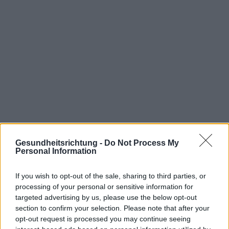
Gesundheitsrichtung -
Do Not Process My
Personal Information
If you wish to opt-out of the sale, sharing to third parties, or
Interessant? Teilen sie es auf Facebook!
processing of your personal or sensitive information for
targeted advertising by us, please use the below opt-out
section to confirm your selection. Please note that after your
Möchten Sie auf dem Laufenden bleiben?
G
o
o
g
l
e
opt-out request is processed you may continue seeing
Folgen Sie uns auf
News