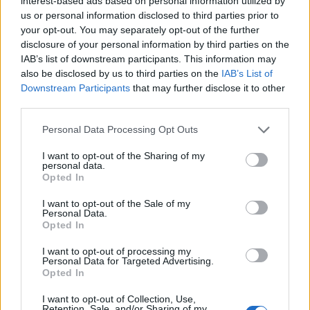
interest-based ads based on personal information utilized by
us or personal information disclosed to third parties prior to
your opt-out. You may separately opt-out of the further
ZUGEHÖRIG
disclosure of your personal information by third parties on the
Themen
Auswirkungen von bluthochdruck
IAB’s list of downstream participants. This information may
also be disclosed by us to third parties on the
IAB’s List of
Bluthochdruck
Bluthochdruck-behandlung
Downstream Participants
that may further disclose it to other
third parties.
Diagnose von bluthochdruck
Please note that this website/app uses one or more Google
Prävention von arteriellem bluthochdruck
Personal Data Processing Opt Outs
services and may gather and store information including but
Symptome von bluthochdruck
not limited to your visit or usage behaviour. You may click to
I want to opt-out of the Sharing of my
personal data.
grant or deny consent to Google and its third-party tags to
Ursachen für hohen blutdruck
Opted In
use your data for below specified purposes in below Google
consent section.
I want to opt-out of the Sale of my
Sehen Sie es auch auf
english
español
français
Personal Data.
Opted In
polskim
I want to opt-out of processing my
Personal Data for Targeted Advertising.
Opted In
Die Inhalte und Materialien auf dieser Website dienen nur zu
I want to opt-out of Collection, Use,
Bildungs- und Informationszwecken. Der Herausgeber und die
Retention, Sale, and/or Sharing of my