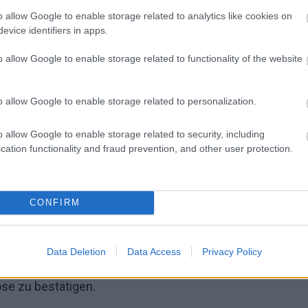
spiegel zu sinken beginnt. Dies ist ein natürlicher
o allow Google to enable storage related to analytics like cookies on
evice identifiers in apps.
nnern können die Symptome so stark sein, dass sie
o allow Google to enable storage related to functionality of the website
o allow Google to enable storage related to personalization.
opause
gehören nachlassende Libido, verminderte
o allow Google to enable storage related to security, including
mmungsschwankungen und Probleme mit
cation functionality and fraud prevention, and other user protection.
CONFIRM
 hormonellen Tests, aber auch auf einer gründlichen
Data Deletion
Data Access
Privacy Policy
ene Tests empfehlen, darunter den
ose zu bestätigen.