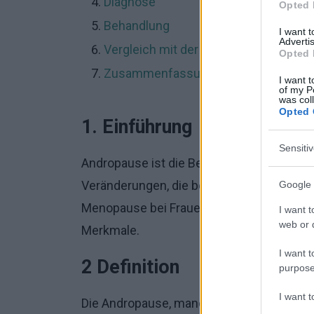
Diagnose
Opted 
Behandlung
I want 
Advertis
Vergleich mit der Menopause
Opted 
Zusammenfassung
I want t
of my P
was col
Opted 
1. Einführung
Sensiti
Andropause ist die Bezeichnung für ein
Veränderungen, die bei Männern im mittler
Google 
Menopause bei Frauen verglichen wird, hat
I want t
web or d
Merkmale.
I want t
2 Definition
purpose
I want 
Die Andropause, manchmal auch als
'män