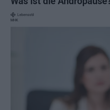
Was ist die Andropause
Lebensstil
MHK