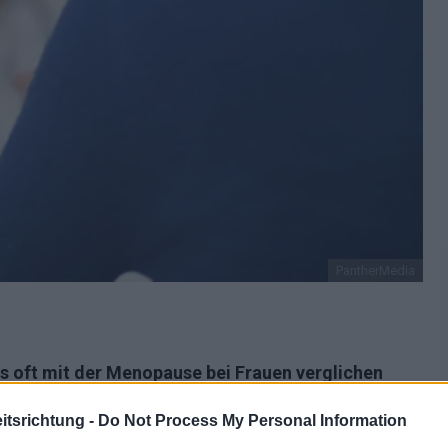
PantherMedia
s oft mit der Menopause bei Frauen verglichen
In diesem Artikel werden wir über die Andropause,
tsrichtung -
Do Not Process My Personal Information
dlungsmöglichkeiten sprechen.