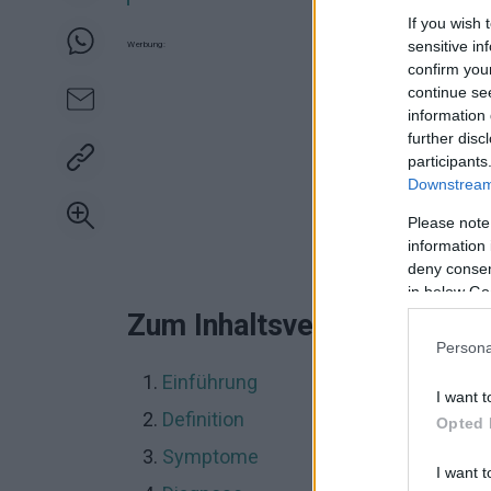
If you wish 
sensitive in
Werbung:
confirm you
continue se
information 
further disc
participants
Downstream 
Please note
information 
deny consent
in below Go
Zum Inhaltsverzeichnis
Persona
Einführung
I want t
Definition
Opted 
Symptome
I want t