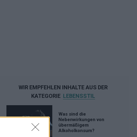
WIR EMPFEHLEN INHALTE AUS DER
KATEGORIE
LEBENSSTIL
Was sind die
Nebenwirkungen von
übermäßigem
Alkoholkonsum?