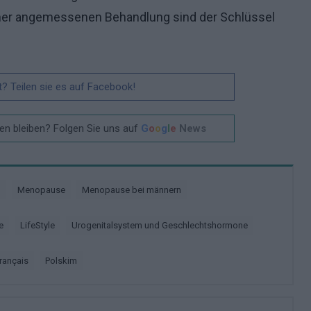
ner angemessenen Behandlung sind der Schlüssel
t? Teilen sie es auf Facebook!
n bleiben? Folgen Sie uns auf
G
o
o
g
l
e
News
m
Menopause
Menopause bei männern
e
LifeStyle
Urogenitalsystem und Geschlechtshormone
français
polskim