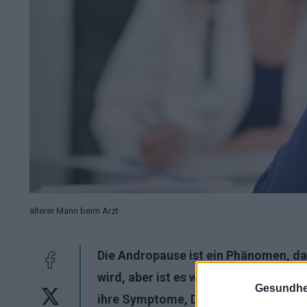
älterer Mann beim Arzt
Die Andropause ist ein Phänomen, da
wird, aber ist es wirklich dasselbe? 
Gesundhei
ihre Symptome, Diagnose und Behan