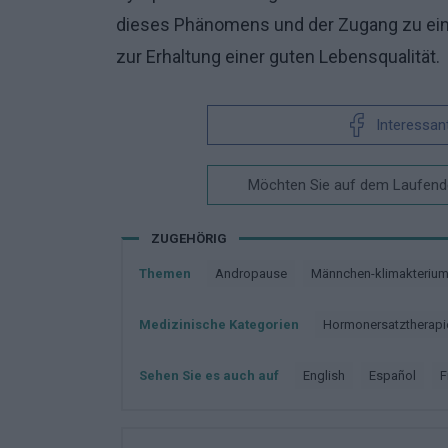
dieses Phänomens und der Zugang zu ei
zur Erhaltung einer guten Lebensqualität.
Interessan
Möchten Sie auf dem Laufende
ZUGEHÖRIG
Themen
Andropause
Männchen-klimakteriu
Medizinische Kategorien
Hormonersatztherapi
Sehen Sie es auch auf
english
español