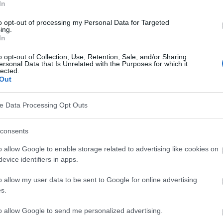
In
to opt-out of processing my Personal Data for Targeted
ing.
In
o opt-out of Collection, Use, Retention, Sale, and/or Sharing
ersonal Data that Is Unrelated with the Purposes for which it
lected.
Out
ve Data Processing Opt Outs
e Reihe von Symptomen und hormonellen
en Alter auftreten können. Obwohl sie oft mit der
consents
 die Andropause ihre eigenen, einzigartigen
o allow Google to enable storage related to advertising like cookies on
evice identifiers in apps.
o allow my user data to be sent to Google for online advertising
s.
to allow Google to send me personalized advertising.
nliche Menopause'
bezeichnet, ist die Phase im