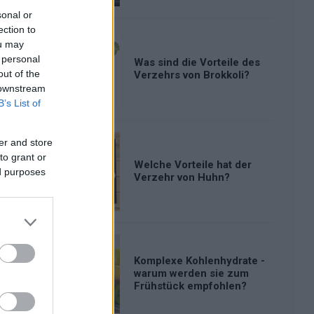
sonal or
ection to
ou may
 personal
Was sind die Vorteile des
out of the
Verzehrs von Brokkoli?
 downstream
B’s List of
er and store
to grant or
Welche Vorteile hat der
ed purposes
Verzehr von Huhn?
Komplexe Kohlenhydrate -
warum werden sie zum
Frühstück empfohlen?