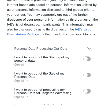
Möchten Sie auf dem Laufenden bleiben?
G
o
o
g
l
e
interest-based ads based on personal information utilized by
Folgen Sie uns auf
News
us or personal information disclosed to third parties prior to
your opt-out. You may separately opt-out of the further
ZUGEHÖRIG
disclosure of your personal information by third parties on the
IAB’s list of downstream participants. This information may
Themen
Aerobes training
Fettabbau
Fitness
also be disclosed by us to third parties on the
IAB’s List of
Downstream Participants
that may further disclose it to other
Gewichtsabnahme
Hiit (hochintensives intervalltraining)
third parties.
Kalorienverbrennung
Kardiovaskuläre gesundheit
Please note that this website/app uses one or more Google
Personal Data Processing Opt Outs
services and may gather and store information including but
Krafttraining
Muskelaufbau
Pilates
Schwimmen
not limited to your visit or usage behaviour. You may click to
I want to opt-out of the Sharing of my
übungen zur gewichtsabnahme
personal data.
Verbesserung der fitness
grant or deny consent to Google and its third-party tags to
Opted In
use your data for below specified purposes in below Google
Yoga
Zirkeltraining
consent section.
I want to opt-out of the Sale of my
Personal Data.
Sehen Sie es auch auf
Opted In
english
español
français
polskim
I want to opt-out of processing my
Personal Data for Targeted Advertising.
Opted In