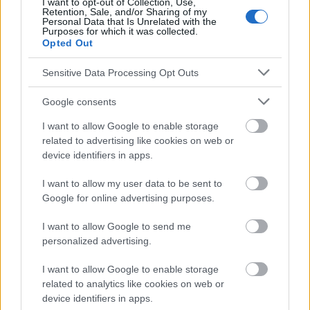
I want to opt-out of Collection, Use,
Die Inhalte und Materialien auf dieser Website dienen nur zu
Retention, Sale, and/or Sharing of my
Bildungs- und Informationszwecken. Der Herausgeber und die
Personal Data that Is Unrelated with the
Purposes for which it was collected.
Redaktion der Website sind nicht für die Ergebnisse ihrer
Opted Out
Anwendung verantwortlich. Bevor Sie Ratschläge oder Tipps auf
der Website verwenden, ist es unbedingt erforderlich, einen Arzt
Sensitive Data Processing Opt Outs
zu konsultieren.
Google consents
Werbung:
I want to allow Google to enable storage
related to advertising like cookies on web or
device identifiers in apps.
I want to allow my user data to be sent to
Google for online advertising purposes.
I want to allow Google to send me
personalized advertising.
I want to allow Google to enable storage
related to analytics like cookies on web or
device identifiers in apps.