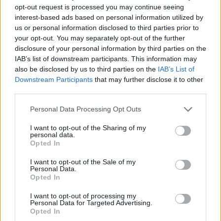
Interessant? Teilen sie es auf Facebook!
opt-out request is processed you may continue seeing
interest-based ads based on personal information utilized by
us or personal information disclosed to third parties prior to
Möchten Sie auf dem Laufenden bleiben?
G
o
o
g
l
e
your opt-out. You may separately opt-out of the further
Folgen Sie uns auf
News
disclosure of your personal information by third parties on the
IAB’s list of downstream participants. This information may
also be disclosed by us to third parties on the
IAB’s List of
ZUGEHÖRIG
Downstream Participants
that may further disclose it to other
third parties.
Themen
Achtsamkeitstechniken
Bewässerung
Please note that this website/app uses one or more Google
Frische luft
Frühstücksdiät
Gesund-ernähren
Personal Data Processing Opt Outs
services and may gather and store information including but
Körperliche betätigung
not limited to your visit or usage behaviour. You may click to
I want to opt-out of the Sharing of my
personal data.
grant or deny consent to Google and its third-party tags to
Natürliche nahrungsergänzungsmittel
Schlaf und ruhe
Opted In
use your data for below specified purposes in below Google
consent section.
Steigerung der energie
Stress-management
I want to opt-out of the Sale of my
Personal Data.
Opted In
Sehen Sie es auch auf
english
español
français
I want to opt-out of processing my
polskim
Personal Data for Targeted Advertising.
Opted In