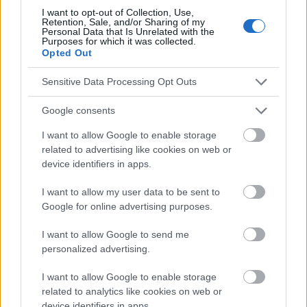
I want to opt-out of Collection, Use,
Retention, Sale, and/or Sharing of my
Die Inhalte und Materialien auf dieser Website dienen nur zu
Personal Data that Is Unrelated with the
Bildungs- und Informationszwecken. Der Herausgeber und die
Purposes for which it was collected.
Opted Out
Redaktion der Website sind nicht für die Ergebnisse ihrer
Anwendung verantwortlich. Bevor Sie Ratschläge oder Tipps auf
der Website verwenden, ist es unbedingt erforderlich, einen Arzt
Sensitive Data Processing Opt Outs
zu konsultieren.
Google consents
I want to allow Google to enable storage
Werbung:
related to advertising like cookies on web or
device identifiers in apps.
I want to allow my user data to be sent to
Google for online advertising purposes.
I want to allow Google to send me
personalized advertising.
I want to allow Google to enable storage
related to analytics like cookies on web or
device identifiers in apps.