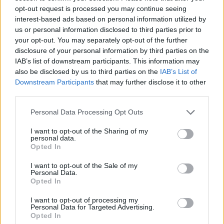
Möchten Sie auf dem Laufenden bleiben?
G
o
o
g
l
e
opt-out request is processed you may continue seeing
Folgen Sie uns auf
News
interest-based ads based on personal information utilized by
us or personal information disclosed to third parties prior to
your opt-out. You may separately opt-out of the further
ZUGEHÖRIG
disclosure of your personal information by third parties on the
Themen
Bauchspeicheldrüsenentzündung
IAB’s list of downstream participants. This information may
also be disclosed by us to third parties on the
IAB’s List of
Diabetes typ-2
Fettleibigkeit
Geistige-gesundheit
Downstream Participants
that may further disclose it to other
third parties.
Gesättigte fette
Gesunde essgewohnheiten
Please note that this website/app uses one or more Google
Gesund-ernähren
Herzkrankheiten
Lebergesundheit
Personal Data Processing Opt Outs
services and may gather and store information including but
Nebeneffekte
Trans-fette
übergewicht
not limited to your visit or usage behaviour. You may click to
I want to opt-out of the Sharing of my
personal data.
grant or deny consent to Google and its third-party tags to
Opted In
übermäßiger fettkonsum
Verdauungsprobleme
use your data for below specified purposes in below Google
consent section.
Wie man fett abbaut
I want to opt-out of the Sale of my
Personal Data.
Opted In
Sehen Sie es auch auf
english
español
français
I want to opt-out of processing my
Personal Data for Targeted Advertising.
polskim
Opted In