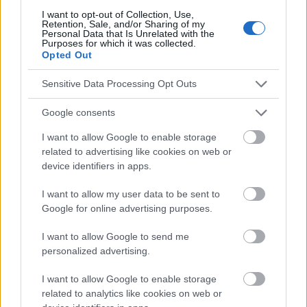
I want to opt-out of Collection, Use,
Retention, Sale, and/or Sharing of my
Die Inhalte und Materialien auf dieser Website dienen nur zu
Personal Data that Is Unrelated with the
Purposes for which it was collected.
Bildungs- und Informationszwecken. Der Herausgeber und die
Opted Out
Redaktion der Website sind nicht für die Ergebnisse ihrer
Anwendung verantwortlich. Bevor Sie Ratschläge oder Tipps auf
Sensitive Data Processing Opt Outs
der Website verwenden, ist es unbedingt erforderlich, einen Arzt
zu konsultieren.
Google consents
I want to allow Google to enable storage
Werbung:
related to advertising like cookies on web or
device identifiers in apps.
I want to allow my user data to be sent to
Google for online advertising purposes.
I want to allow Google to send me
personalized advertising.
I want to allow Google to enable storage
related to analytics like cookies on web or