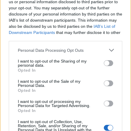
us or personal information disclosed to third parties prior to
Möchten Sie auf dem Laufenden bleiben?
G
o
o
g
l
e
your opt-out. You may separately opt-out of the further
Folgen Sie uns auf
News
disclosure of your personal information by third parties on the
IAB’s list of downstream participants. This information may
ZUGEHÖRIG
also be disclosed by us to third parties on the
IAB’s List of
Downstream Participants
that may further disclose it to other
Themen
Adenokarzinome keratosen
Alarmwerte
third parties.
Hämorrhagische warzen
Haut-krebs
Melanom
Please note that this website/app uses one or more Google
Personal Data Processing Opt Outs
services and may gather and store information including but
Nicht-melanom-karzinome
Selbstuntersuchung der haut
not limited to your visit or usage behaviour. You may click to
I want to opt-out of the Sharing of my
Symptome von hautkrebs
personal data.
grant or deny consent to Google and its third-party tags to
Opted In
use your data for below specified purposes in below Google
consent section.
Sehen Sie es auch auf
english
español
français
I want to opt-out of the Sale of my
Personal Data.
polskim
Opted In
I want to opt-out of processing my
Personal Data for Targeted Advertising.
Opted In
Die Inhalte und Materialien auf dieser Website dienen nur zu
Bildungs- und Informationszwecken. Der Herausgeber und die
I want to opt-out of Collection, Use,
Redaktion der Website sind nicht für die Ergebnisse ihrer
Retention, Sale, and/or Sharing of my
Personal Data that Is Unrelated with the
Anwendung verantwortlich. Bevor Sie Ratschläge oder Tipps auf