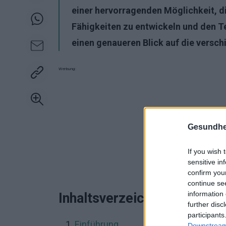
einer hervorragenden Möglichkeit, di
Fähigkeiten zu entwickeln und den Te
einen genaueren Blick auf die versch
Werbung:
Gesundhei
If you wish 
sensitive in
confirm you
continue se
information 
Inhaltsverzeichnis
further disc
participants
Einführung
Downstream 