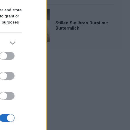
er and store
to grant or
ed purposes
Stillen Sie Ihren Durst mit
Buttermilch
Werbung: