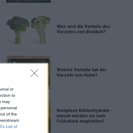
Was sind die Vorteile des
Verzehrs von Brokkoli?
Welche Vorteile hat der
Verzehr von Huhn?
sonal or
ection to
ou may
 personal
Komplexe Kohlenhydrate -
out of the
warum werden sie zum
 downstream
Frühstück empfohlen?
B’s List of