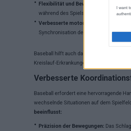
Flexibilität und Beweglichkeit:
Dehnen 
I want t
während des Spiels verbessern die Flexi
authenti
Verbesserte motorische Koordination
Synchronisation der Bewegungen.
Baseball hilft auch dabei, ein gesundes K
Kreislauf-Erkrankungen zu verringern.
Verbesserte Koordinations
Baseball erfordert eine hervorragende Ha
wechselnde Situationen auf dem Spielfel
beeinflusst:
Präzision der Bewegungen:
Das Schlag