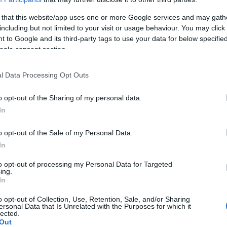
ll
 that this website/app uses one or more Google services and may gath
including but not limited to your visit or usage behaviour. You may click 
keit
 to Google and its third-party tags to use your data for below specifi
ogle consent section.
l Data Processing Opt Outs
o opt-out of the Sharing of my personal data.
eball
In
o opt-out of the Sale of my Personal Data.
In
to opt-out of processing my Personal Data for Targeted
ing.
In
o opt-out of Collection, Use, Retention, Sale, and/or Sharing
ersonal Data that Is Unrelated with the Purposes for which it
lected.
Out