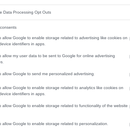
xe und Teamarbeit erfordert. Es ist eine Aktivität, die
ve Data Processing Opt Outs
ndet und einen gesunden Lebensstil und die
gig vom Alter kann Baseball eine hervorragende Form
consents
e Möglichkeit, soziale Beziehungen aufzubauen und
o allow Google to enable storage related to advertising like cookies on
evice identifiers in apps.
rch Baseball
o allow my user data to be sent to Google for online advertising
s.
es Maß an körperlicher Aktivität, die die Entwicklung
to allow Google to send me personalized advertising.
die wichtigsten körperlichen Vorteile:
o allow Google to enable storage related to analytics like cookies on
evice identifiers in apps.
ufen auf dem Feld erhöht die Fitness und die
o allow Google to enable storage related to functionality of the website
en des Balls und das Schlagen des Schlägers
einen und Rumpf.
o allow Google to enable storage related to personalization.