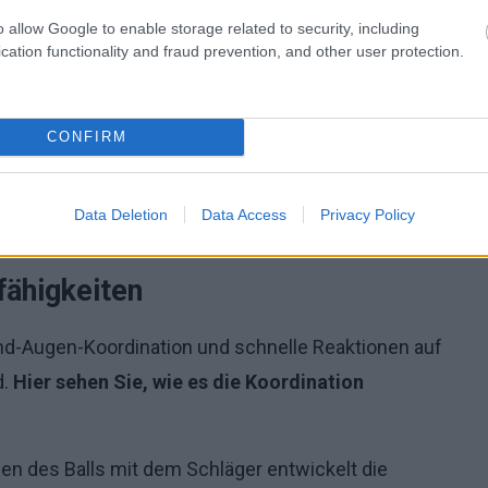
vor dem Spiel und dynamische Bewegungen
o allow Google to enable storage related to security, including
bilität des Körpers.
cation functionality and fraud prevention, and other user protection.
:
Präzises Werfen und Fangen des Balls schult die
CONFIRM
örpergewicht zu halten und das Risiko von Herz-
Data Deletion
Data Access
Privacy Policy
fähigkeiten
nd-Augen-Koordination und schnelle Reaktionen auf
d.
Hier sehen Sie, wie es die Koordination
en des Balls mit dem Schläger entwickelt die