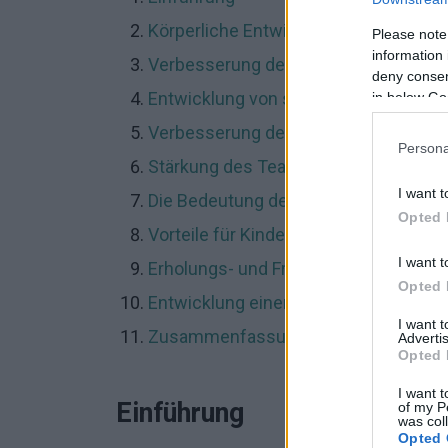
Körperliche Entwicklung durch Baseba
Please note
information 
Verbesserung der Koordinationsfähig
deny consent
Entwicklung von sozialen Fähigkeiten
in below Go
Verbesserung der geistigen Fitness
Persona
Stärkung des Teamgeistes
I want t
Die Bedeutung der Strategie beim Bas
Opted 
Vorteile für Kinder und Jugendliche
I want t
Erholungs- und Freizeitaspekt
Opted 
Entwicklung einer Sportkarriere
I want 
Zusammenfassung
Advertis
Opted 
I want t
Einführung
of my P
was col
Opted 