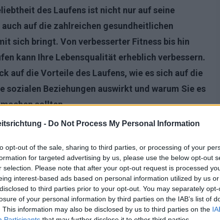
liebtheit des Laufens ist nicht nur auf seine
 auch auf die zahlreichen
gesundheitlichen
mit sich bringt. Von verbesserter Fitness bis hin
en kann Ihre Lebensqualität erheblich verbessern.
ick auf
die Vorteile des Laufens
, wie es sich auf die
e sozialen Beziehungen auswirkt und warum Sie es
e machen sollten.
tsrichtung -
Do Not Process My Personal Information
to opt-out of the sale, sharing to third parties, or processing of your per
formation for targeted advertising by us, please use the below opt-out s
r selection. Please note that after your opt-out request is processed y
eing interest-based ads based on personal information utilized by us or
disclosed to third parties prior to your opt-out. You may separately opt-
losure of your personal information by third parties on the IAB’s list of
. This information may also be disclosed by us to third parties on the
IA
Participants
that may further disclose it to other third parties.