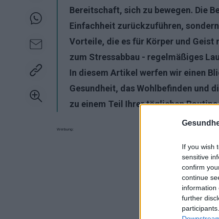
Bereitschaft, sich zu bewegen. Die Be
Einfachheit zurückzuführen, sondern
Vorteile
, die es für Körper und Geist 
zum Stressabbau - regelmäßiges Lauf
In diesem Artikel werfen wir einen Bl
Gesundheit, das Wohlbefinden und di
zu einem Teil Ihrer täglichen Routin
Gesundhei
Werbung:
If you wish 
sensitive in
confirm you
continue se
information 
further disc
participants
Downstream 