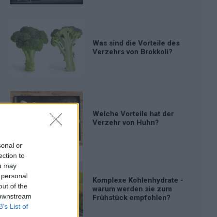
Was sind die Vorteile des
Verzehrs von Brokkoli?
Welche Vorteile hat der
Verzehr von Huhn?
sonal or
ection to
ou may
 personal
Komplexe Kohlenhydrate -
out of the
warum werden sie zum
 downstream
Frühstück empfohlen?
B’s List of