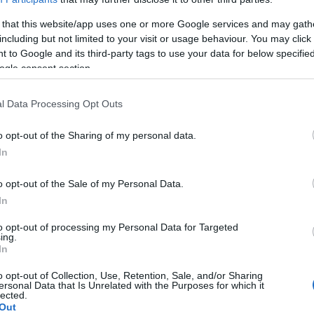
 that this website/app uses one or more Google services and may gath
including but not limited to your visit or usage behaviour. You may click 
 to Google and its third-party tags to use your data for below specifi
ogle consent section.
l Data Processing Opt Outs
lle
o opt-out of the Sharing of my personal data.
In
n
o opt-out of the Sale of my Personal Data.
In
to opt-out of processing my Personal Data for Targeted
ing.
In
n?
o opt-out of Collection, Use, Retention, Sale, and/or Sharing
ersonal Data that Is Unrelated with the Purposes for which it
lected.
Out