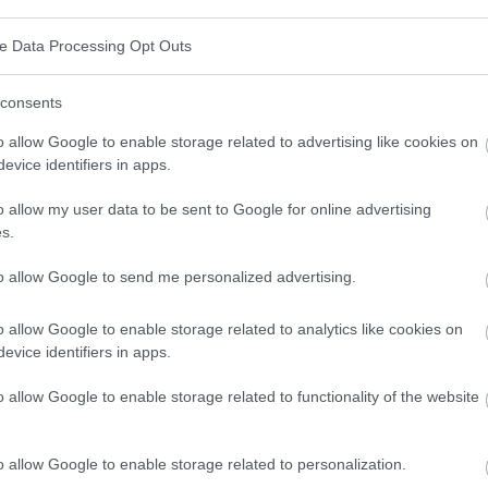
dheit
ve Data Processing Opt Outs
ns
ist seine positive Wirkung auf die
Herzgesundheit
.
consents
, die den Herzmuskel stärkt, die Blutzirkulation
o allow Google to enable storage related to advertising like cookies on
elmäßiges Laufen erhöht die Lungenkapazität und
evice identifiers in apps.
 Gewebes. Studien zeigen, dass Menschen, die
o allow my user data to be sent to Google for online advertising
Cholesterinspiegel ("schlechtes Cholesterin") und ein
s.
rin") haben, was das Risiko von Atherosklerose,
to allow Google to send me personalized advertising.
. Selbst ein moderates Tempo, das mehrmals pro
ann das Herz-Kreislauf-System erheblich
o allow Google to enable storage related to analytics like cookies on
evice identifiers in apps.
o allow Google to enable storage related to functionality of the website
hen Fitness
o allow Google to enable storage related to personalization.
,
die körperliche Fitness zu verbessern
.