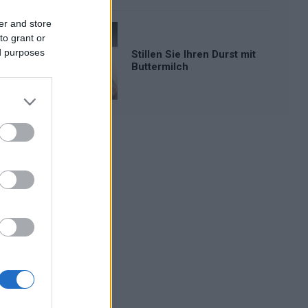
er and store
to grant or
ed purposes
Stillen Sie Ihren Durst mit
Buttermilch
Werbung: