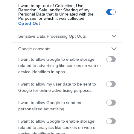
I want to opt-out of Collection, Use,
Retention, Sale, and/or Sharing of my
Die Inhalte und Materialien auf dieser Website dienen nur zu
Personal Data that Is Unrelated with the
Purposes for which it was collected.
Bildungs- und Informationszwecken. Der Herausgeber und die
Opted Out
Redaktion der Website sind nicht für die Ergebnisse ihrer
Anwendung verantwortlich. Bevor Sie Ratschläge oder Tipps auf
Sensitive Data Processing Opt Outs
der Website verwenden, ist es unbedingt erforderlich, einen Arzt
zu konsultieren.
Google consents
I want to allow Google to enable storage
Werbung:
related to advertising like cookies on web or
device identifiers in apps.
I want to allow my user data to be sent to
Google for online advertising purposes.
I want to allow Google to send me
personalized advertising.
I want to allow Google to enable storage
related to analytics like cookies on web or
device identifiers in apps.