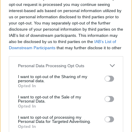
opt-out request is processed you may continue seeing
interest-based ads based on personal information utilized by
Möchten Sie auf dem Laufenden bleiben?
G
o
o
g
l
e
us or personal information disclosed to third parties prior to
Folgen Sie uns auf
News
your opt-out. You may separately opt-out of the further
disclosure of your personal information by third parties on the
ZUGEHÖRIG
IAB’s list of downstream participants. This information may
also be disclosed by us to third parties on the
IAB’s List of
Themen
Die vorteile von rugby
Gebäudedisziplin
Downstream Participants
that may further disclose it to other
third parties.
Kalorienverbrennung
Kardiovaskuläre gesundheit
Please note that this website/app uses one or more Google
Kontaktsport
Körperliche betätigung
Personal Data Processing Opt Outs
services and may gather and store information including but
Körperliche-entwicklung
Mannschaftssport
not limited to your visit or usage behaviour. You may click to
I want to opt-out of the Sharing of my
personal data.
grant or deny consent to Google and its third-party tags to
Motorische koordination
Muskelaufbau
Rugby
Opted In
use your data for below specified purposes in below Google
consent section.
Selbstvertrauen
Teamarbeit
Teamspiel
I want to opt-out of the Sale of my
Personal Data.
Opted In
Sehen Sie es auch auf
english
español
français
I want to opt-out of processing my
polskim
Personal Data for Targeted Advertising.
Opted In