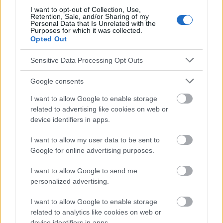
I want to opt-out of Collection, Use,
Retention, Sale, and/or Sharing of my
Die Inhalte und Materialien auf dieser Website dienen nur zu
Personal Data that Is Unrelated with the
Purposes for which it was collected.
Bildungs- und Informationszwecken. Der Herausgeber und die
Opted Out
Redaktion der Website sind nicht für die Ergebnisse ihrer
Anwendung verantwortlich. Bevor Sie Ratschläge oder Tipps auf
Sensitive Data Processing Opt Outs
der Website verwenden, ist es unbedingt erforderlich, einen Arzt
zu konsultieren.
Google consents
I want to allow Google to enable storage
Werbung:
related to advertising like cookies on web or
device identifiers in apps.
I want to allow my user data to be sent to
Google for online advertising purposes.
I want to allow Google to send me
personalized advertising.
I want to allow Google to enable storage
related to analytics like cookies on web or
device identifiers in apps.