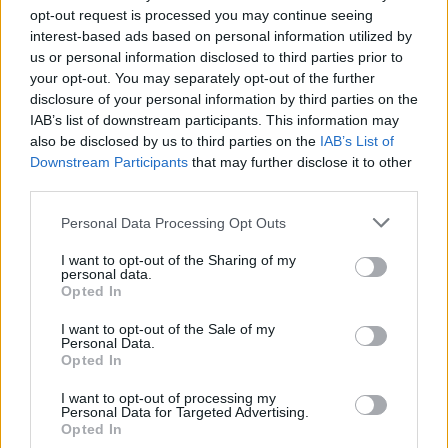
opt-out request is processed you may continue seeing
interest-based ads based on personal information utilized by
Möchten Sie auf dem Laufenden bleiben?
G
o
o
g
l
e
us or personal information disclosed to third parties prior to
Folgen Sie uns auf
News
your opt-out. You may separately opt-out of the further
disclosure of your personal information by third parties on the
ZUGEHÖRIG
IAB’s list of downstream participants. This information may
also be disclosed by us to third parties on the
IAB’s List of
Themen
Abenteuer
Geistige-gesundheit
Downstream Participants
that may further disclose it to other
third parties.
Kontakt mit der natur
Koordination
Please note that this website/app uses one or more Google
Körperliche gesundheit
Segeln
Segeln lernen
Personal Data Processing Opt Outs
services and may gather and store information including but
Sicherheit
Soziale beziehungen
not limited to your visit or usage behaviour. You may click to
I want to opt-out of the Sharing of my
personal data.
grant or deny consent to Google and its third-party tags to
Stärkung der muskulatur
Stressabbau
Opted In
use your data for below specified purposes in below Google
consent section.
Vorteile des segelns
Zusammenarbeit
Zustand
I want to opt-out of the Sale of my
Personal Data.
Opted In
Sehen Sie es auch auf
english
español
français
I want to opt-out of processing my
polskim
Personal Data for Targeted Advertising.
Opted In