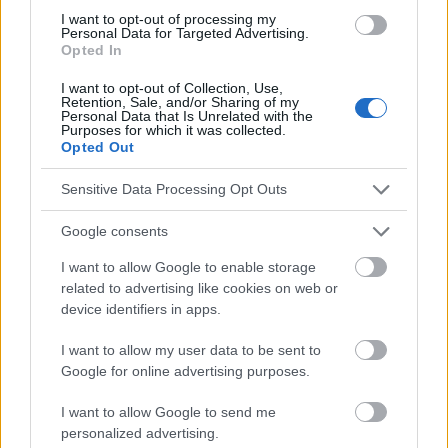
Vorteile von mandeln
Wie man mandeln isst
I want to opt-out of processing my
Personal Data for Targeted Advertising.
Opted In
Sehen Sie es auch auf
english
español
français
I want to opt-out of Collection, Use,
polskim
Retention, Sale, and/or Sharing of my
Personal Data that Is Unrelated with the
Purposes for which it was collected.
Opted Out
Die Inhalte und Materialien auf dieser Website dienen nur zu
Sensitive Data Processing Opt Outs
Bildungs- und Informationszwecken. Der Herausgeber und die
Redaktion der Website sind nicht für die Ergebnisse ihrer
Google consents
Anwendung verantwortlich. Bevor Sie Ratschläge oder Tipps auf
der Website verwenden, ist es unbedingt erforderlich, einen Arzt
I want to allow Google to enable storage
zu konsultieren.
related to advertising like cookies on web or
device identifiers in apps.
Werbung:
I want to allow my user data to be sent to
Google for online advertising purposes.
I want to allow Google to send me
personalized advertising.