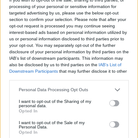
Interessant? Teilen sie es auf Facebook!
processing of your personal or sensitive information for
targeted advertising by us, please use the below opt-out
section to confirm your selection. Please note that after your
Möchten Sie auf dem Laufenden bleiben?
G
o
o
g
l
e
opt-out request is processed you may continue seeing
Folgen Sie uns auf
News
interest-based ads based on personal information utilized by
us or personal information disclosed to third parties prior to
your opt-out. You may separately opt-out of the further
ZUGEHÖRIG
disclosure of your personal information by third parties on the
Themen
Blutzuckerregulierung
Calcium
IAB’s list of downstream participants. This information may
also be disclosed by us to third parties on the
IAB’s List of
Eine ernährung
Die reich an mandeln ist
Faser
Downstream Participants
that may further disclose it to other
third parties.
Gehirnfunktionen
Gesunde fette
Gesunde nüsse
Please note that this website/app uses one or more Google
Gesundheit der haut
Gewichtskontrolle
Personal Data Processing Opt Outs
services and may gather and store information including but
Herzgesundheit
Knochengesundheit
Magnesium
not limited to your visit or usage behaviour. You may click to
I want to opt-out of the Sharing of my
personal data.
grant or deny consent to Google and its third-party tags to
Mandelkonsum
Nährwerte von mandeln
Opted In
use your data for below specified purposes in below Google
consent section.
Pflanzliches eiweiß
Rezepte mit mandeln
I want to opt-out of the Sale of my
Personal Data.
Unterstützung der verdauung
Vitamin-e
Opted In