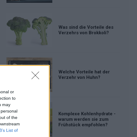
Was sind die Vorteile des
Verzehrs von Brokkoli?
Welche Vorteile hat der
Verzehr von Huhn?
sonal or
ection to
ou may
 personal
Komplexe Kohlenhydrate -
out of the
warum werden sie zum
 downstream
Frühstück empfohlen?
B’s List of