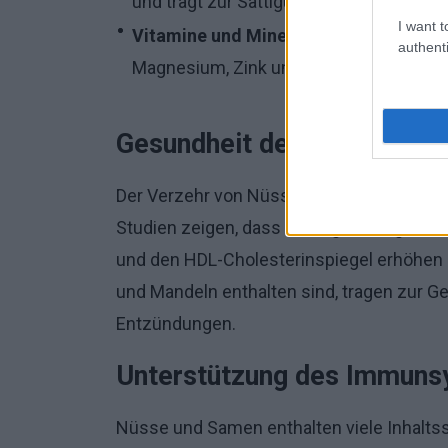
und trägt zur Sättigung bei.
I want t
Vitamine und Mineralstoffe:
Nüsse und
authenti
Magnesium, Zink und Selen.
Gesundheit des Herzens
Der Verzehr von Nüssen und Samen kann 
Studien zeigen, dass der regelmäßige Ve
und den HDL-Cholesterinspiegel erhöhen k
und Mandeln enthalten sind, tragen zur G
Entzündungen.
Unterstützung des Immun
Nüsse und Samen enthalten viele Inhalts