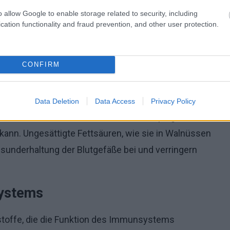
o allow Google to enable storage related to security, including
 Samen sind reich an B-Vitaminen, Vitamin E,
cation functionality and fraud prevention, and other user protection.
CONFIRM
zur Verbesserung der Herzgesundheit beitragen.
Data Deletion
Data Access
Privacy Policy
rzehr von Nüssen den LDL-Cholesterinspiegel senken
ann. Ungesättigte Fettsäuren, wie sie in Walnüssen
esunderhaltung der Blutgefäße bei und verringern
systems
stoffe, die die Funktion des Immunsystems