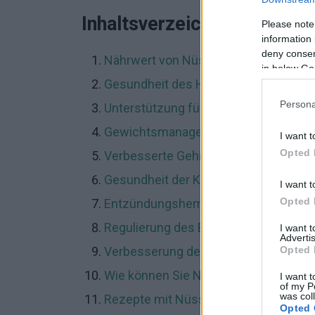
Inhaltsverzeichnis
Please note
information 
deny consent
Nährwert von Nüssen und Samen
in below Go
Gesundheit des Herzens
Persona
Unterstützung für das Immunsystem
Gewichtsmanagement
I want t
Opted 
Verbesserte Gehirnfunktion
Gesundheit der Knochen
I want t
Opted 
Entzündungshemmende Eigenschaft
Regulierung des Blutzuckers
I want 
Advertis
Opted 
Verbesserung des Verdauungssyste
Wie können Sie Nüsse und Samen in 
I want t
of my P
was col
Rezepte mit Nüssen und Samen
Opted 