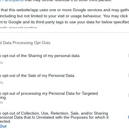
 that this website/app uses one or more Google services and may gath
including but not limited to your visit or usage behaviour. You may click 
 to Google and its third-party tags to use your data for below specifi
ogle consent section.
l Data Processing Opt Outs
o opt-out of the Sharing of my personal data.
In
o opt-out of the Sale of my Personal Data.
In
en
to opt-out of processing my Personal Data for Targeted
ing.
In
ms
Ihre Ernährung aufnehmen?
o opt-out of Collection, Use, Retention, Sale, and/or Sharing
ersonal Data that Is Unrelated with the Purposes for which it
lected.
Out