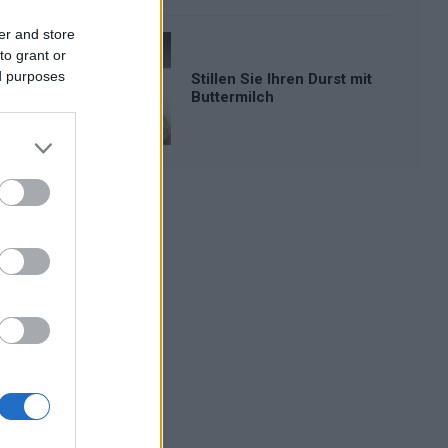
er and store
to grant or
ed purposes
Stillen Sie Ihren Durst mit
Buttermilch
Werbung: