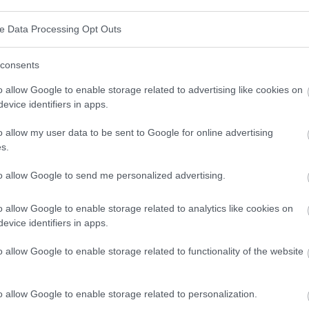
ve Data Processing Opt Outs
consents
d Samen
o allow Google to enable storage related to advertising like cookies on
evice identifiers in apps.
en Nährstoffen, die die Gesundheit des Körpers
o allow my user data to be sent to Google for online advertising
gsten Nährstoffe, die in Nüssen und Samen enthalten
s.
to allow Google to send me personalized advertising.
ezeichnete Quelle für pflanzliches Eiweiß, das den
o allow Google to enable storage related to analytics like cookies on
tzt.
evice identifiers in apps.
gte Fettsäuren, wie Omega-3 und Omega-6, die die
o allow Google to enable storage related to functionality of the website
ststoffen unterstützt die Gesundheit der Verdauung
o allow Google to enable storage related to personalization.