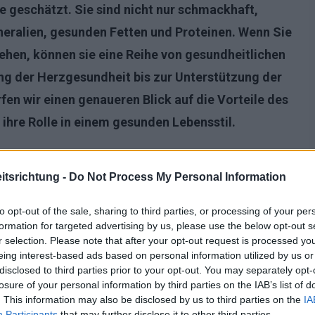
e geschätzt. Sie sind nicht nur schmackhaft,
neralien, gesunden Fetten und Proteinen. Wenn Sie
ziehen, können sie eine Reihe von gesundheitlichen
ung der Herzgesundheit bis zur Unterstützung der
fen wir einen genaueren Blick auf die Vorteile des
hre Rolle in einem gesunden Lebensstil.
tsrichtung -
Do Not Process My Personal Information
to opt-out of the sale, sharing to third parties, or processing of your per
formation for targeted advertising by us, please use the below opt-out s
r selection. Please note that after your opt-out request is processed y
eing interest-based ads based on personal information utilized by us or
disclosed to third parties prior to your opt-out. You may separately opt-
losure of your personal information by third parties on the IAB’s list of
. This information may also be disclosed by us to third parties on the
IA
Participants
that may further disclose it to other third parties.