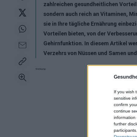
zahlreichen gesundheitlichen Vorteil
sondern auch reich an Vitaminen, Mi
sie in Ihre tägliche Ernährung einbe
Vorteilen bieten, von der Verbesser
Gehirnfunktion. In diesem Artikel wer
Verzehrs von Nüssen und Samen und i
Werbung:
Gesundhei
If you wish 
sensitive in
confirm you
continue se
information 
further disc
participants
Downstream 