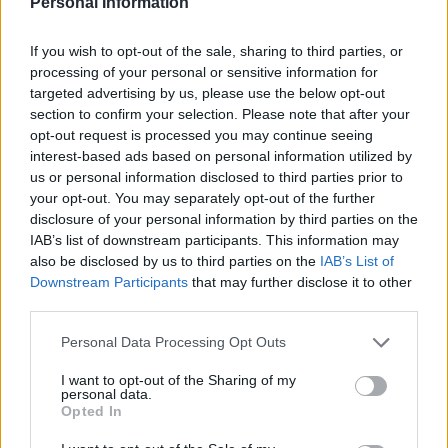
Personal Information
Interessant? Teilen sie es auf Facebook!
If you wish to opt-out of the sale, sharing to third parties, or
processing of your personal or sensitive information for
targeted advertising by us, please use the below opt-out
Möchten Sie auf dem Laufenden bleiben?
G
o
o
g
l
e
section to confirm your selection. Please note that after your
Folgen Sie uns auf
News
opt-out request is processed you may continue seeing
interest-based ads based on personal information utilized by
us or personal information disclosed to third parties prior to
ZUGEHÖRIG
your opt-out. You may separately opt-out of the further
Themen
Bioverfügbarkeit von magnesium
disclosure of your personal information by third parties on the
IAB’s list of downstream participants. This information may
Blutzuckerregulierung
also be disclosed by us to third parties on the
IAB’s List of
Downstream Participants
that may further disclose it to other
Die rolle des magnesiums im körper
third parties.
Empfohlene dosierung von magnesium
Please note that this website/app uses one or more Google
Personal Data Processing Opt Outs
Formen des magnesiums
Gesunde knochen
services and may gather and store information including but
not limited to your visit or usage behaviour. You may click to
I want to opt-out of the Sharing of my
Herzgesundheit
Indikationen für die supplementierung
personal data.
grant or deny consent to Google and its third-party tags to
Opted In
use your data for below specified purposes in below Google
Magnesium in der ernährung
Magnesium-ergänzung
consent section.