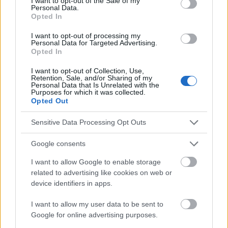
I want to opt-out of the Sale of my
Magnesium-ergänzungen
Magnesium-mangel
Personal Data.
Opted In
Magnesiummangel-symptome
I want to opt-out of processing my
Nebenwirkungen von magnesium
Stress und magnesium
Personal Data for Targeted Advertising.
Opted In
Vorteile von magnesium
I want to opt-out of Collection, Use,
Retention, Sale, and/or Sharing of my
Personal Data that Is Unrelated with the
Sehen Sie es auch auf
english
español
français
Purposes for which it was collected.
Opted Out
polskim
Sensitive Data Processing Opt Outs
Die Inhalte und Materialien auf dieser Website dienen nur zu
Google consents
Bildungs- und Informationszwecken. Der Herausgeber und die
I want to allow Google to enable storage
Redaktion der Website sind nicht für die Ergebnisse ihrer
related to advertising like cookies on web or
Anwendung verantwortlich. Bevor Sie Ratschläge oder Tipps auf
device identifiers in apps.
der Website verwenden, ist es unbedingt erforderlich, einen Arzt
zu konsultieren.
I want to allow my user data to be sent to
Google for online advertising purposes.
Werbung: