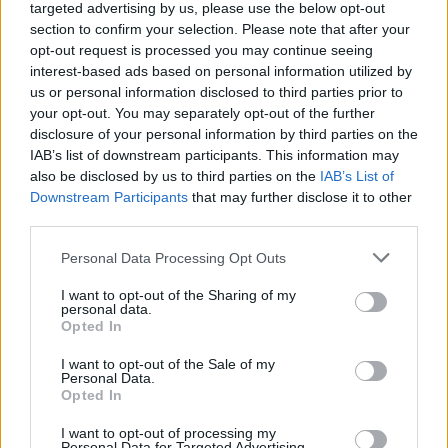
targeted advertising by us, please use the below opt-out
section to confirm your selection. Please note that after your
Möchten Sie auf dem Laufenden bleiben?
G
o
o
g
l
e
opt-out request is processed you may continue seeing
Folgen Sie uns auf
News
interest-based ads based on personal information utilized by
us or personal information disclosed to third parties prior to
your opt-out. You may separately opt-out of the further
ZUGEHÖRIG
disclosure of your personal information by third parties on the
Themen
Blutgerinnung
Gesundheit der haut
IAB’s list of downstream participants. This information may
also be disclosed by us to third parties on the
IAB’s List of
Indikationen für die supplementierung
Downstream Participants
that may further disclose it to other
third parties.
Kardiovaskuläre gesundheit
Knochengesundheit
Please note that this website/app uses one or more Google
Natürliche quellen von vitamin k
Personal Data Processing Opt Outs
services and may gather and store information including but
Sicherheit der supplementierung
Stoffwechsel
not limited to your visit or usage behaviour. You may click to
I want to opt-out of the Sharing of my
personal data.
grant or deny consent to Google and its third-party tags to
Vitamin k
Vitamin k dosierung
Vitamin-k-ergänzung
Opted In
use your data for below specified purposes in below Google
consent section.
Vorteile einer vitamin-k-supplementierung
I want to opt-out of the Sale of my
Personal Data.
Wechselwirkungen mit medikamenten
Opted In
I want to opt-out of processing my
Sehen Sie es auch auf
english
español
français
Personal Data for Targeted Advertising.