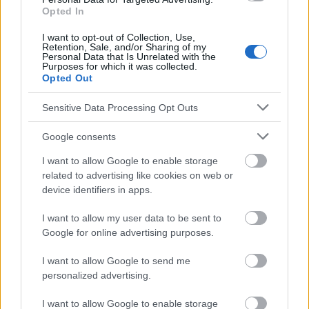
Opted In
polskim
I want to opt-out of Collection, Use,
Retention, Sale, and/or Sharing of my
Personal Data that Is Unrelated with the
Purposes for which it was collected.
Die Inhalte und Materialien auf dieser Website dienen nur zu
Opted Out
Bildungs- und Informationszwecken. Der Herausgeber und die
Redaktion der Website sind nicht für die Ergebnisse ihrer
Sensitive Data Processing Opt Outs
Anwendung verantwortlich. Bevor Sie Ratschläge oder Tipps auf
der Website verwenden, ist es unbedingt erforderlich, einen Arzt
Google consents
zu konsultieren.
I want to allow Google to enable storage
related to advertising like cookies on web or
Werbung:
device identifiers in apps.
I want to allow my user data to be sent to
Google for online advertising purposes.
I want to allow Google to send me
personalized advertising.
I want to allow Google to enable storage