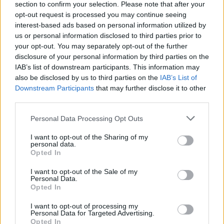
section to confirm your selection. Please note that after your
opt-out request is processed you may continue seeing
Möchten Sie auf dem Laufenden bleiben?
G
o
o
g
l
e
interest-based ads based on personal information utilized by
Folgen Sie uns auf
News
us or personal information disclosed to third parties prior to
your opt-out. You may separately opt-out of the further
ZUGEHÖRIG
disclosure of your personal information by third parties on the
IAB’s list of downstream participants. This information may
Themen
Crossfit
Die crossfit-gemeinschaft
also be disclosed by us to third parties on the
IAB’s List of
Downstream Participants
that may further disclose it to other
Die vorteile von crossfit
Fettabbau
Fitness
third parties.
Geistige-gesundheit
Kardiovaskuläre gesundheit
Please note that this website/app uses one or more Google
Personal Data Processing Opt Outs
Koordination und beweglichkeit
Kraftentwicklung
services and may gather and store information including but
not limited to your visit or usage behaviour. You may click to
I want to opt-out of the Sharing of my
Motivation und disziplin
Sicherheit
personal data.
grant or deny consent to Google and its third-party tags to
Opted In
use your data for below specified purposes in below Google
Verbesserung der ausdauer
Verletzungsprävention
consent section.
I want to opt-out of the Sale of my
Zunahme der muskelmasse
Personal Data.
Opted In
Sehen Sie es auch auf
english
español
français
I want to opt-out of processing my
Personal Data for Targeted Advertising.
polskim
Opted In