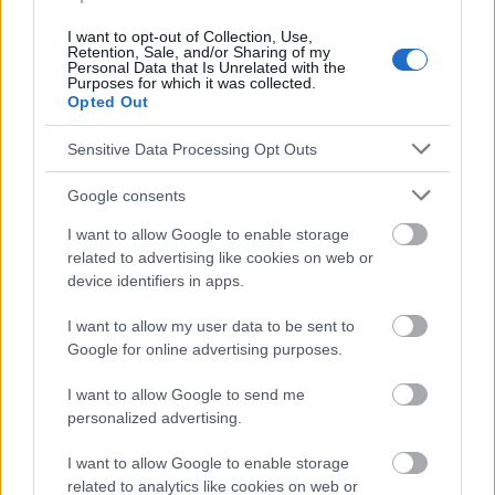
I want to opt-out of Collection, Use,
Retention, Sale, and/or Sharing of my
Personal Data that Is Unrelated with the
Die Inhalte und Materialien auf dieser Website dienen nur zu
Purposes for which it was collected.
Bildungs- und Informationszwecken. Der Herausgeber und die
Opted Out
Redaktion der Website sind nicht für die Ergebnisse ihrer
Anwendung verantwortlich. Bevor Sie Ratschläge oder Tipps auf
Sensitive Data Processing Opt Outs
der Website verwenden, ist es unbedingt erforderlich, einen Arzt
zu konsultieren.
Google consents
I want to allow Google to enable storage
Werbung:
related to advertising like cookies on web or
device identifiers in apps.
I want to allow my user data to be sent to
Google for online advertising purposes.
I want to allow Google to send me
personalized advertising.
I want to allow Google to enable storage
related to analytics like cookies on web or