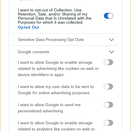
I want to opt-out of Collection, Use,
Retention, Sale, and/or Sharing of my
Personal Data that Is Unrelated with the
Die Inhalte und Materialien auf dieser Website dienen nur zu
Purposes for which it was collected.
Bildungs- und Informationszwecken. Der Herausgeber und die
Opted Out
Redaktion der Website sind nicht für die Ergebnisse ihrer
Anwendung verantwortlich. Bevor Sie Ratschläge oder Tipps auf
Sensitive Data Processing Opt Outs
der Website verwenden, ist es unbedingt erforderlich, einen Arzt
zu konsultieren.
Google consents
I want to allow Google to enable storage
Werbung:
related to advertising like cookies on web or
device identifiers in apps.
I want to allow my user data to be sent to
Google for online advertising purposes.
I want to allow Google to send me
personalized advertising.
I want to allow Google to enable storage
related to analytics like cookies on web or