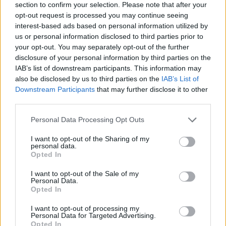
section to confirm your selection. Please note that after your
opt-out request is processed you may continue seeing
Interessant? Teilen sie es auf Facebook!
interest-based ads based on personal information utilized by
us or personal information disclosed to third parties prior to
your opt-out. You may separately opt-out of the further
Möchten Sie auf dem Laufenden bleiben?
G
o
o
g
l
e
disclosure of your personal information by third parties on the
Folgen Sie uns auf
News
IAB’s list of downstream participants. This information may
also be disclosed by us to third parties on the
IAB’s List of
Downstream Participants
that may further disclose it to other
ZUGEHÖRIG
third parties.
Themen
Bewässerung
Energie
Entgiftung
Please note that this website/app uses one or more Google
Personal Data Processing Opt Outs
Gesundes getränk
Immunsystem
Level-ph
services and may gather and store information including but
not limited to your visit or usage behaviour. You may click to
I want to opt-out of the Sharing of my
Unterstützung bei der gewichtsabnahme
personal data.
grant or deny consent to Google and its third-party tags to
Opted In
use your data for below specified purposes in below Google
Verbesserung der haut
Verdauung
Vitamin c
consent section.
I want to opt-out of the Sale of my
Vorteile für die gesundheit
Wasser mit zitrone
Personal Data.
Opted In
Sehen Sie es auch auf
english
español
français
I want to opt-out of processing my
Personal Data for Targeted Advertising.
polskim
Opted In