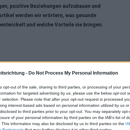
igen, positive Beziehungen aufzubauen und
Artikel werden wir erörtern, was gesunde
ntwickelt und welche Vorteile sie bringen.
tsrichtung -
Do Not Process My Personal Information
to opt-out of the sale, sharing to third parties, or processing of your per
formation for targeted advertising by us, please use the below opt-out s
r selection. Please note that after your opt-out request is processed y
eing interest-based ads based on personal information utilized by us or
disclosed to third parties prior to your opt-out. You may separately opt-
losure of your personal information by third parties on the IAB’s list of
. This information may also be disclosed by us to third parties on the
IA
heiten
Participants
that may further disclose it to other third parties.