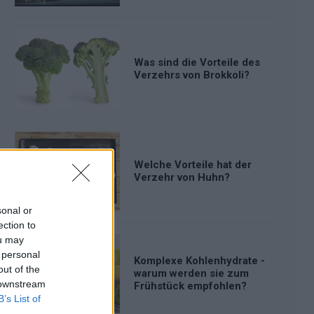
Was sind die Vorteile des
Verzehrs von Brokkoli?
Welche Vorteile hat der
Verzehr von Huhn?
sonal or
ection to
ou may
 personal
Komplexe Kohlenhydrate -
out of the
warum werden sie zum
 downstream
Frühstück empfohlen?
B’s List of