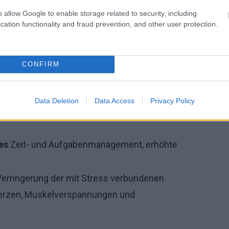
o allow Google to enable storage related to security, including
gesunder Denkgewohnheiten
cation functionality and fraud prevention, and other user protection.
teile, sowohl geistig als auch körperlich:
CONFIRM
rung von Stress, Angst und Depressionen, Steigerung
ufriedenheit.
Data Deletion
Data Access
Privacy Policy
fliktbewältigung, mehr Einfühlungsvermögen und
es
Zeit- und Aufgabenmanagement, erhöhte
erringerung der mit Stress verbundenen
erzen, Muskelverspannungen und