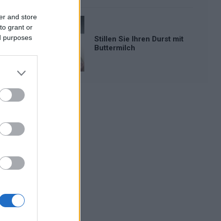
er and store
to grant or
ed purposes
Stillen Sie Ihren Durst mit
Buttermilch
Werbung: