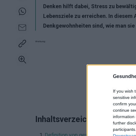
Denken hilft dabei, Stress zu bewält
Lebensziele zu erreichen. In diesem 
Denkgewohnheiten sind, wie man sie e
Werbung:
Gesundhei
If you wish 
sensitive in
confirm you
continue se
information 
Inhaltsverzeichnis
further disc
participants
Definition von gesunden Denkgewohn
Downstream 