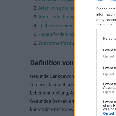
Arten von gesunden Denkgewohnheit
Please note
information 
Vorteile der Entwicklung gesunder 
deny consent
Techniken zur Entwicklung gesunde
in below Go
Herausforderungen bei der Aufrecht
Persona
Zusammenfassung
I want t
Opted 
Definition von gesunden D
I want t
Opted 
Gesunde Denkgewohnheiten sind Denkweis
I want 
fördern. Dazu gehören eine positive Einste
Advertis
Opted 
Lebenseinstellung, Anpassungsfähigkeit 
Gesundes Denken ermöglicht es uns, sowo
I want t
of my P
konstruktiv mit Schwierigkeiten umzugeh
was col
Opted 