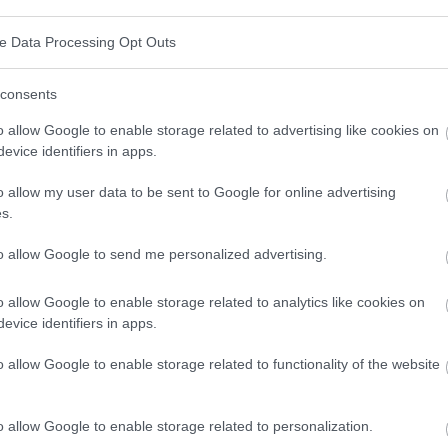
ewohnheiten
ve Data Processing Opt Outs
gewohnheiten, die wir entwickeln können:
consents
ch auf die positiven Aspekte des Lebens, schätzen
o allow Google to enable storage related to advertising like cookies on
evice identifiers in apps.
 schwierigen Situationen nach den guten Dingen.
g zur Realität, die extreme pessimistische oder
o allow my user data to be sent to Google for online advertising
s.
to allow Google to send me personalized advertising.
sen und das eigene Denken als Reaktion auf neue
.
o allow Google to enable storage related to analytics like cookies on
eichen Freundlichkeit und dem gleichen Verständnis
evice identifiers in apps.
ingen.
o allow Google to enable storage related to functionality of the website
angehensweise an Herausforderungen, die nach
eme zu konzentrieren.
o allow Google to enable storage related to personalization.