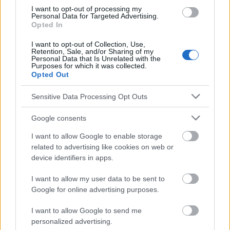
Vollkornprodukte
I want to opt-out of processing my
Personal Data for Targeted Advertising.
Opted In
Sehen Sie es auch auf
english
español
français
I want to opt-out of Collection, Use,
polskim
Retention, Sale, and/or Sharing of my
Personal Data that Is Unrelated with the
Purposes for which it was collected.
Opted Out
Die Inhalte und Materialien auf dieser Website dienen nur zu
Sensitive Data Processing Opt Outs
Bildungs- und Informationszwecken. Der Herausgeber und die
Redaktion der Website sind nicht für die Ergebnisse ihrer
Google consents
Anwendung verantwortlich. Bevor Sie Ratschläge oder Tipps auf
der Website verwenden, ist es unbedingt erforderlich, einen Arzt
I want to allow Google to enable storage
zu konsultieren.
related to advertising like cookies on web or
device identifiers in apps.
Werbung:
I want to allow my user data to be sent to
Google for online advertising purposes.
I want to allow Google to send me
personalized advertising.