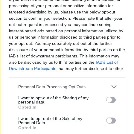
processing of your personal or sensitive information for
targeted advertising by us, please use the below opt-out
Interessant? Teilen sie es auf Facebook!
section to confirm your selection. Please note that after your
opt-out request is processed you may continue seeing
Möchten Sie auf dem Laufenden bleiben?
G
o
o
g
l
e
interest-based ads based on personal information utilized by
us or personal information disclosed to third parties prior to
Folgen Sie uns auf
News
your opt-out. You may separately opt-out of the further
disclosure of your personal information by third parties on the
ZUGEHÖRIG
IAB’s list of downstream participants. This information may
also be disclosed by us to third parties on the
IAB’s List of
Themen
Cocktails
Diät
Eier
Ernährung
Faser
Downstream Participants
that may further disclose it to other
Frühstück für kinder
Frühstück für sportler
third parties.
Frühstücksoptionen
Gesunde essgewohnheiten
Please note that this website/app uses one or more Google
Personal Data Processing Opt Outs
services and may gather and store information including but
Gesunde fette
Gesunde rezepte
Gesundes frühstück
not limited to your visit or usage behaviour. You may click to
I want to opt-out of the Sharing of my
personal data.
grant or deny consent to Google and its third-party tags to
Haferflocken
Mahlzeitenplanung
Protein
Opted In
use your data for below specified purposes in below Google
Regelmäßigkeit der mahlzeiten
Sandwiches
consent section.
I want to opt-out of the Sale of my
Personal Data.
Verzicht auf zucker
Vitamine und mineralien
Opted In