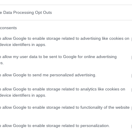
e in Anspruch nehmen?
ve Data Processing Opt Outs
consents
vation?
o allow Google to enable storage related to advertising like cookies on
evice identifiers in apps.
em wir Schwierigkeiten haben, etwas zu unternehmen
o allow my user data to be sent to Google for online advertising
nn sie für unser berufliches oder privates Leben
s.
ichgültigkeit, Entmutigung und Energielosigkeit äußern.
to allow Google to send me personalized advertising.
nneres Gefühl der Überforderung, zu viele
llosigkeit zurückzuführen. Was auch immer die
o allow Google to enable storage related to analytics like cookies on
evice identifiers in apps.
n, dass es sich um einen vorübergehenden Zustand
geändert werden kann.
o allow Google to enable storage related to functionality of the website
vation
o allow Google to enable storage related to personalization.