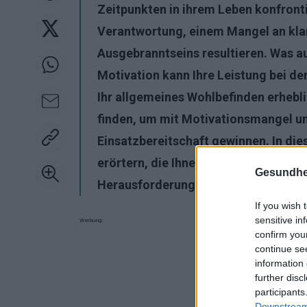
Zeitpunkten in ihrem Leben konfronti
Verantwortung, einem Mangel an klar
Ausgebranntseins resultieren. Was 
Motivation kann Ihre Leistung bei de
Ihr allgemeines Wohlbefinden erhebli
finden, um mit Motivationsmangel u
Einsatzbereitschaft gewinnen. In di
erörtern, die Ihnen helfen, Ihre Moti
Gesundhei
Herausforderungen in den Griff zu 
If you wish 
sensitive in
Werbung:
confirm you
continue se
information 
further disc
participants
Downstream 