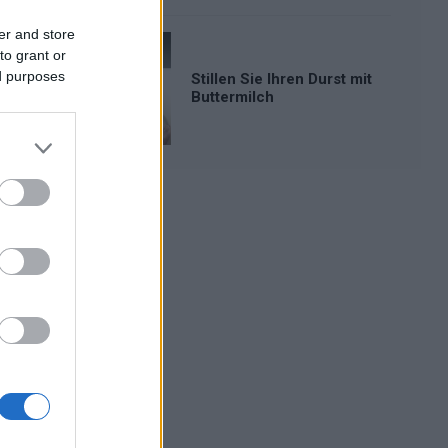
er and store
to grant or
ed purposes
Stillen Sie Ihren Durst mit
Buttermilch
Werbung: