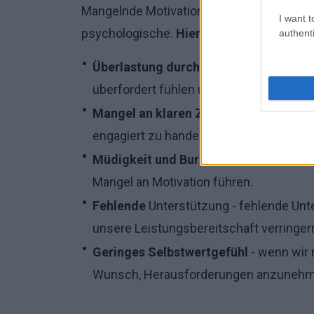
Mangelnde Motivation kann verschiedene
I want t
psychologische.
Hier sind einige der häu
authenti
Überlastung durch Verantwortung
- we
überfordert fühlen und keine Energie 
Mangel an klaren Zielen
- ohne klare Zi
engagiert zu handeln.
Müdigkeit und Burnout
- anhaltende kö
Mangel an Motivation führen.
Fehlende
Unterstützung - fehlende Unt
unsere Leistungsbereitschaft verringer
Geringes Selbstwertgefühl
- wenn wir 
Wunsch, Herausforderungen anzunehm