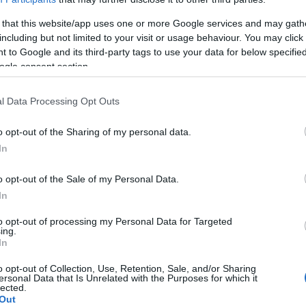
 that this website/app uses one or more Google services and may gath
including but not limited to your visit or usage behaviour. You may click 
 to Google and its third-party tags to use your data for below specifi
ogle consent section.
l Data Processing Opt Outs
o opt-out of the Sharing of my personal data.
In
tzen
o opt-out of the Sale of my Personal Data.
ng
In
plin
to opt-out of processing my Personal Data for Targeted
ing.
ei der Wiederherstellung der Motivation
In
anderen
o opt-out of Collection, Use, Retention, Sale, and/or Sharing
ersonal Data that Is Unrelated with the Purposes for which it
ung
lected.
Out