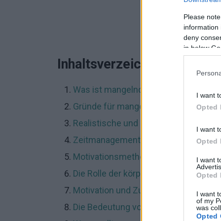
Please note
information 
deny consent
in below Go
Inhaltsverzeichnis
Persona
Was ist mangelnde Motivation?
I want t
Gründe für mangelnde Motivation
Opted 
Realistische und erreichbare Ziele se
I want t
Zeitmanagement und Aufgabenplanu
Opted 
Motivationsmethoden und Selbstdiszi
I want 
Advertis
Die Rolle der körperlichen Aktivität b
Opted 
Motivation und Zusammenarbeit mit 
I want t
of my P
Die Bedeutung von Pausen und Erhol
was col
Opted 