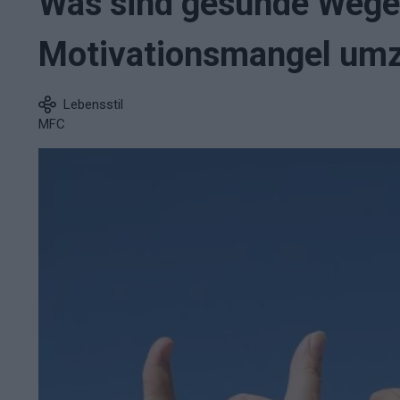
Was sind gesunde Wege
Motivationsmangel um
Lebensstil
MFC