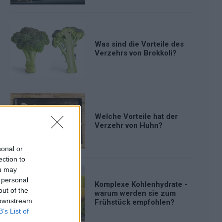
Was sind die Vorteile des
Verzehrs von Brokkoli?
Welche Vorteile hat der
Verzehr von Huhn?
sonal or
ection to
ou may
 personal
Komplexe Kohlenhydrate -
out of the
warum werden sie zum
 downstream
Frühstück empfohlen?
B’s List of