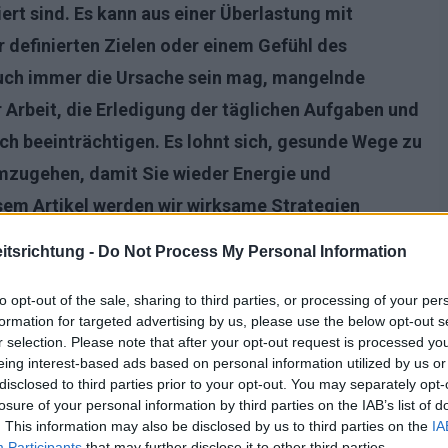
ert sind. Es kann aus einer Überlastung mit
 definierten Zielen oder einem Gefühl des
auch immer die Ursache sein mag, mangelnde
r Arbeit, die Erledigung der täglichen Aufgaben und
ch beeinträchtigen. Es lohnt sich, gesunde Wege zu
mzugehen, damit Sie wieder Energie und
esem Artikel werden wir wirksame Strategien
vation wiederzuerlangen und Ihre täglichen
tsrichtung -
Do Not Process My Personal Information
bekommen.
to opt-out of the sale, sharing to third parties, or processing of your per
formation for targeted advertising by us, please use the below opt-out s
r selection. Please note that after your opt-out request is processed y
eing interest-based ads based on personal information utilized by us or
disclosed to third parties prior to your opt-out. You may separately opt-
losure of your personal information by third parties on the IAB’s list of
. This information may also be disclosed by us to third parties on the
IA
Participants
that may further disclose it to other third parties.