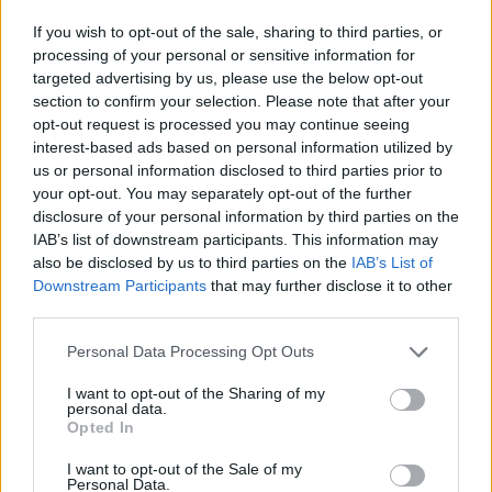
If you wish to opt-out of the sale, sharing to third parties, or
processing of your personal or sensitive information for
targeted advertising by us, please use the below opt-out
section to confirm your selection. Please note that after your
opt-out request is processed you may continue seeing
interest-based ads based on personal information utilized by
Interessant? Teilen sie es auf Facebook!
us or personal information disclosed to third parties prior to
your opt-out. You may separately opt-out of the further
disclosure of your personal information by third parties on the
Möchten Sie auf dem Laufenden bleiben?
G
o
o
g
l
e
IAB’s list of downstream participants. This information may
Folgen Sie uns auf
News
also be disclosed by us to third parties on the
IAB’s List of
Downstream Participants
that may further disclose it to other
ZUGEHÖRIG
third parties.
Themen
Antioxidantien
Please note that this website/app uses one or more Google
Personal Data Processing Opt Outs
services and may gather and store information including but
Assimilierbarkeit von nährstoffen
Darmgesundheit
not limited to your visit or usage behaviour. You may click to
I want to opt-out of the Sharing of my
personal data.
grant or deny consent to Google and its third-party tags to
Diät
Fermentierte produkte
Geistige-gesundheit
Opted In
use your data for below specified purposes in below Google
Gesund-essen
Gewichtskontrolle
Joghurt
Kefir
consent section.
I want to opt-out of the Sale of my
Personal Data.