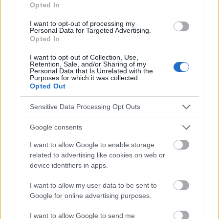
Kimchi
Kombucha
Miso
Probiotika
Sauerkraut
Opted In
Stärkung des immunsystems
I want to opt-out of processing my
Personal Data for Targeted Advertising.
Verbesserung der verdauung
Vorteile für die gesundheit
Opted In
I want to opt-out of Collection, Use,
Sehen Sie es auch auf
english
español
français
Retention, Sale, and/or Sharing of my
Personal Data that Is Unrelated with the
polskim
Purposes for which it was collected.
Opted Out
Sensitive Data Processing Opt Outs
Die Inhalte und Materialien auf dieser Website dienen nur zu
Bildungs- und Informationszwecken. Der Herausgeber und die
Google consents
Redaktion der Website sind nicht für die Ergebnisse ihrer
I want to allow Google to enable storage
Anwendung verantwortlich. Bevor Sie Ratschläge oder Tipps auf
related to advertising like cookies on web or
der Website verwenden, ist es unbedingt erforderlich, einen Arzt
zu konsultieren.
device identifiers in apps.
I want to allow my user data to be sent to
Werbung:
Google for online advertising purposes.
I want to allow Google to send me