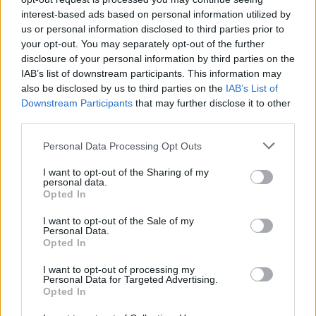
Möchten Sie auf dem Laufenden bleiben?
G
o
o
g
l
e
interest-based ads based on personal information utilized by
Folgen Sie uns auf
News
us or personal information disclosed to third parties prior to
your opt-out. You may separately opt-out of the further
ZUGEHÖRIG
disclosure of your personal information by third parties on the
IAB’s list of downstream participants. This information may
Themen
Asanas
Ashtanga
Atemtechniken im yoga
also be disclosed by us to third parties on the
IAB’s List of
Downstream Participants
that may further disclose it to other
Beginnen sie yoga zu praktizieren
third parties.
Entspannung beim yoga
Entwicklung im yoga
Hatha
Please note that this website/app uses one or more Google
Personal Data Processing Opt Outs
services and may gather and store information including but
Regelmäßige yoga-praxis
Vinyasa
not limited to your visit or usage behaviour. You may click to
I want to opt-out of the Sharing of my
Vorbereitung auf yoga
personal data.
Yoga grundlagen
Yoga-praxis
grant or deny consent to Google and its third-party tags to
Opted In
use your data for below specified purposes in below Google
Yogastellungen
Yoga-stile
Yoga-tools
consent section.
I want to opt-out of the Sale of my
Personal Data.
Sehen Sie es auch auf
Opted In
english
español
français
polskim
I want to opt-out of processing my
Personal Data for Targeted Advertising.
Opted In