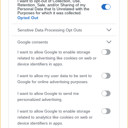
I want to opt-out of Collection, Use,
Die Inhalte und Materialien auf dieser Website dienen nur zu
Retention, Sale, and/or Sharing of my
Bildungs- und Informationszwecken. Der Herausgeber und die
Personal Data that Is Unrelated with the
Purposes for which it was collected.
Redaktion der Website sind nicht für die Ergebnisse ihrer
Opted Out
Anwendung verantwortlich. Bevor Sie Ratschläge oder Tipps auf
der Website verwenden, ist es unbedingt erforderlich, einen Arzt
Sensitive Data Processing Opt Outs
zu konsultieren.
Google consents
Werbung:
I want to allow Google to enable storage
related to advertising like cookies on web or
device identifiers in apps.
I want to allow my user data to be sent to
Google for online advertising purposes.
I want to allow Google to send me
personalized advertising.
I want to allow Google to enable storage
related to analytics like cookies on web or
device identifiers in apps.