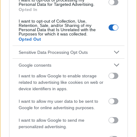
I want to opt-out of processing my
Personal Data for Targeted Advertising.
Sehen Sie es auch auf
english
español
français
Opted In
polskim
I want to opt-out of Collection, Use,
Retention, Sale, and/or Sharing of my
Personal Data that Is Unrelated with the
Purposes for which it was collected.
Opted Out
Die Inhalte und Materialien auf dieser Website dienen nur zu
Bildungs- und Informationszwecken. Der Herausgeber und die
Sensitive Data Processing Opt Outs
Redaktion der Website sind nicht für die Ergebnisse ihrer
Anwendung verantwortlich. Bevor Sie Ratschläge oder Tipps auf
Google consents
der Website verwenden, ist es unbedingt erforderlich, einen Arzt
zu konsultieren.
I want to allow Google to enable storage
related to advertising like cookies on web or
device identifiers in apps.
Werbung:
I want to allow my user data to be sent to
Google for online advertising purposes.
I want to allow Google to send me
personalized advertising.