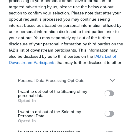
processing of your personal or sensitive information for
targeted advertising by us, please use the below opt-out
section to confirm your selection. Please note that after your
opt-out request is processed you may continue seeing
interest-based ads based on personal information utilized by
us or personal information disclosed to third parties prior to
Interessant? Teilen sie es auf Facebook!
your opt-out. You may separately opt-out of the further
disclosure of your personal information by third parties on the
IAB’s list of downstream participants. This information may
Möchten Sie auf dem Laufenden bleiben?
G
o
o
g
l
e
also be disclosed by us to third parties on the
IAB’s List of
Folgen Sie uns auf
News
Downstream Participants
that may further disclose it to other
third parties.
ZUGEHÖRIG
Please note that this website/app uses one or more Google
Personal Data Processing Opt Outs
Themen
Arbeits-organisation
Aufgabenverwaltung
services and may gather and store information including but
not limited to your visit or usage behaviour. You may click to
I want to opt-out of the Sharing of my
Fachliche unterstützung
Geistige-gesundheit
personal data.
grant or deny consent to Google and its third-party tags to
Opted In
use your data for below specified purposes in below Google
Konzentration
Motivation
Prioritäten
Produktivität
consent section.
I want to opt-out of the Sale of my
Produktivität bei der arbeit
Stressabbau
Technologie
Personal Data.
Opted In
Work-life-balance
Zeitmanagement