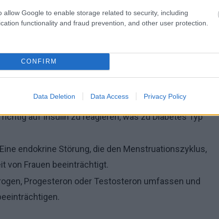
uss (Hyper-) oder einen Mangel (Hypo-) an
o allow Google to enable storage related to security, including
cation functionality and fraud prevention, and other user protection.
häufigsten hormonellen Probleme sind:
von Schilddrüsenhormonen, was zu einem
CONFIRM
ilddrüsenhormonen, was zu einem beschleunigten
Data Deletion
Data Access
Privacy Policy
 richtig auf Insulin zu reagieren, was zu Diabetes Typ
Eine endokrine Störung, die den Menstruationszyklus,
t von Frauen beeinträchtigt.
ogen, Progesteron oder Testosteron umfassen und
beeinträchtigen.