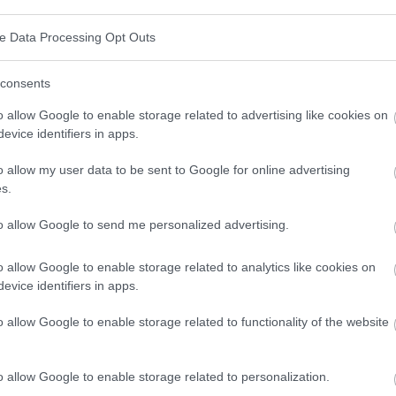
ve Data Processing Opt Outs
consents
en Alters und beiderlei Geschlechts betreffen.
o allow Google to enable storage related to advertising like cookies on
endokrinen Drüsen produziert werden und viele
evice identifiers in apps.
den Stoffwechsel, das Wachstum, die Entwicklung, die
o allow my user data to be sent to Google for online advertising
mmung. Endokrine Störungen können zu einer Vielzahl
s.
er Stoffwechselstörungen, Fruchtbarkeitsstörungen,
to allow Google to send me personalized advertising.
ehr. In diesem Artikel erfahren Sie, woran Sie
o allow Google to enable storage related to analytics like cookies on
Ursachen und Symptome sie haben und welche
evice identifiers in apps.
effektiv zu behandeln.
o allow Google to enable storage related to functionality of the website
leme?
o allow Google to enable storage related to personalization.
e abnorme Produktion, Sekretion oder Funktion von