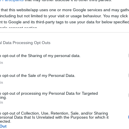
 that this website/app uses one or more Google services and may gath
including but not limited to your visit or usage behaviour. You may click 
 to Google and its third-party tags to use your data for below specifi
ogle consent section.
l Data Processing Opt Outs
en
o opt-out of the Sharing of my personal data.
n
In
n
o opt-out of the Sale of my Personal Data.
In
to opt-out of processing my Personal Data for Targeted
ing.
In
o opt-out of Collection, Use, Retention, Sale, and/or Sharing
ersonal Data that Is Unrelated with the Purposes for which it
lected.
Out