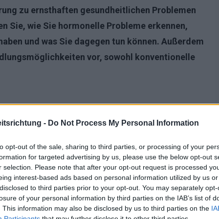
örung zu ernsthaften gesundheitlichen Problemen
ren Sie, wie Sie hormonelle Probleme erkennen,
haben und was Sie dagegen tun können. Außerdem
ndlungsmöglichkeiten vor, sowohl konventionelle
tsrichtung -
Do Not Process My Personal Information
to opt-out of the sale, sharing to third parties, or processing of your per
formation for targeted advertising by us, please use the below opt-out s
r selection. Please note that after your opt-out request is processed y
eing interest-based ads based on personal information utilized by us or
disclosed to third parties prior to your opt-out. You may separately opt-
losure of your personal information by third parties on the IAB’s list of
. This information may also be disclosed by us to third parties on the
IA
Participants
that may further disclose it to other third parties.