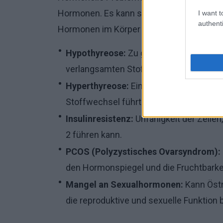
Hormonen. Es kann sich um einen Übersch
I want t
authenti
Hormonen im Körper handeln. Einige der 
Hypothyreose:
Zu geringe Produktion 
verlangsamten Stoffwechsel führt.
Hyperthyreose:
Ein Überschuss an Sch
Stoffwechsel führt.
Insulinresistenz:
Unfähigkeit der Zellen,
2 führen kann.
PCOS (Polyzystisches Ovarsyndrom):
den Hormonspiegel und die Fruchtbarkei
Mangel an Sexualhormonen:
Kann Östr
die reproduktive und sexuelle Funktion 