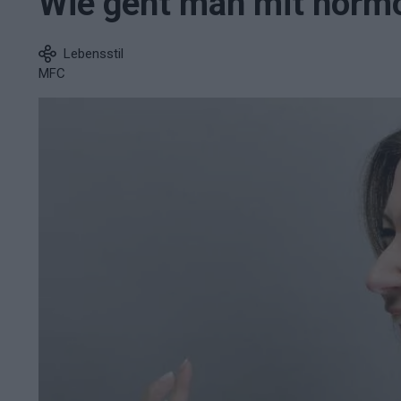
Wie geht man mit horm
Lebensstil
MFC