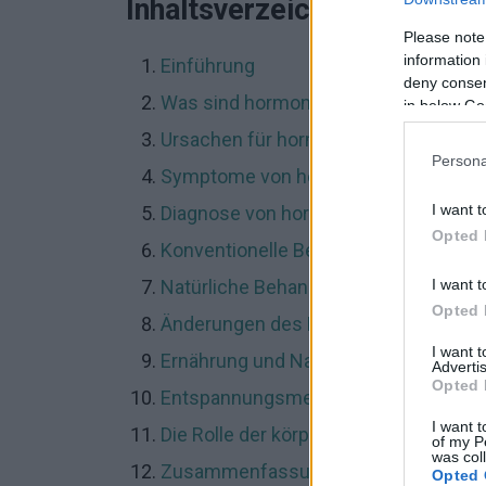
Inhaltsverzeichnis
Please note
information 
Einführung
deny consent
Was sind hormonelle Probleme?
in below Go
Ursachen für hormonelle Probleme
Persona
Symptome von hormonellen Problem
I want t
Diagnose von hormonellen Probleme
Opted 
Konventionelle Behandlungsmethode
I want t
Natürliche Behandlungsmethoden
Opted 
Änderungen des Lebensstils
I want 
Ernährung und Nahrungsergänzung
Advertis
Opted 
Entspannungsmethoden
I want t
Die Rolle der körperlichen Aktivität
of my P
was col
Zusammenfassung
Opted 