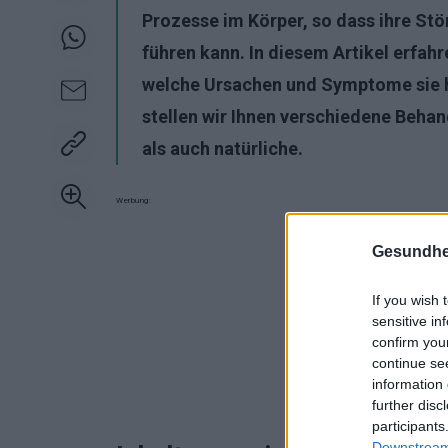
Prozesse im Körper, so dass ihre St
führen kann. In diesem Artikel erfah
welche Ursachen und Symptome sie 
stellen wir Ihnen verschiedene Beha
als auch natürliche.
Werbung:
Gesundhei
If you wish 
sensitive in
confirm you
continue se
information 
further disc
participants
Downstream 