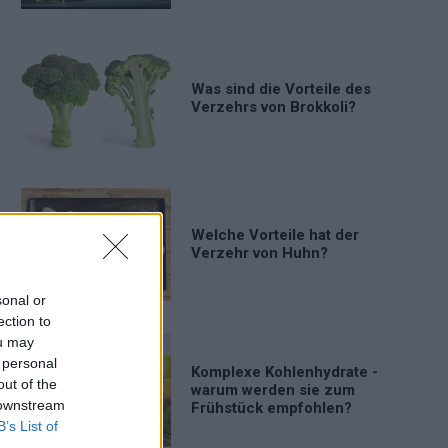
Was sind die Vorteile des
Verzehrs von Brokkoli?
Welche Vorteile hat der
Verzehr von Huhn?
sonal or
ection to
ou may
 personal
Komplexe Kohlenhydrate -
out of the
warum werden sie zum
 downstream
Frühstück empfohlen?
B’s List of