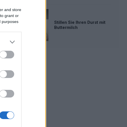
er and store
to grant or
ed purposes
Stillen Sie Ihren Durst mit
Buttermilch
Werbung: