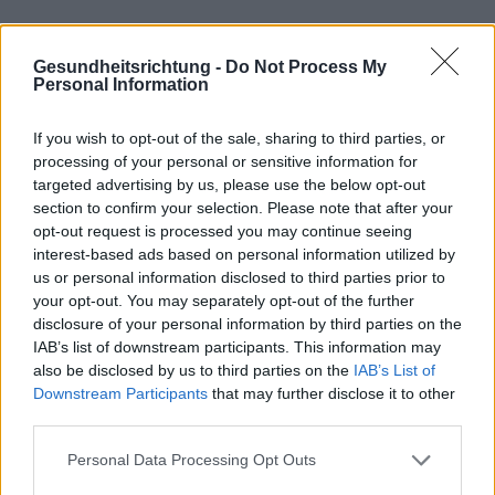
Gesundheitsrichtung -
Do Not Process My
Personal Information
If you wish to opt-out of the sale, sharing to third parties, or
processing of your personal or sensitive information for
targeted advertising by us, please use the below opt-out
section to confirm your selection. Please note that after your
opt-out request is processed you may continue seeing
interest-based ads based on personal information utilized by
us or personal information disclosed to third parties prior to
your opt-out. You may separately opt-out of the further
disclosure of your personal information by third parties on the
IAB’s list of downstream participants. This information may
Interessant? Teilen sie es auf Facebook!
also be disclosed by us to third parties on the
IAB’s List of
Downstream Participants
that may further disclose it to other
third parties.
Möchten Sie auf dem Laufenden bleiben?
G
o
o
g
l
e
Please note that this website/app uses one or more Google
Folgen Sie uns auf
News
Personal Data Processing Opt Outs
services and may gather and store information including but