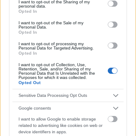
not limited to your visit or usage behaviour. You may click to
I want to opt-out of the Sharing of my
ZUGEHÖRIG
personal data.
grant or deny consent to Google and its third-party tags to
Opted In
use your data for below specified purposes in below Google
Themen
ärztliche konsultation
consent section.
I want to opt-out of the Sale of my
Personal Data.
Auswirkungen von bluthochdruck
Bluthochdruck
Opted In
Diet-dash
Entspannungstechniken
Faser
I want to opt-out of processing my
Personal Data for Targeted Advertising.
Gesund-ernähren
Herzgesundheit
Kalium
Opted In
Körperliche betätigung
Regelmäßige messungen
I want to opt-out of Collection, Use,
Retention, Sale, and/or Sharing of my
Stressabbau
Ursachen von bluthochdruck
Personal Data that Is Unrelated with the
Purposes for which it was collected.
Vermeiden von substanzen
Opted Out
Sensitive Data Processing Opt Outs
Sehen Sie es auch auf
english
español
français
polskim
Google consents
I want to allow Google to enable storage
related to advertising like cookies on web or
Die Inhalte und Materialien auf dieser Website dienen nur zu
device identifiers in apps.