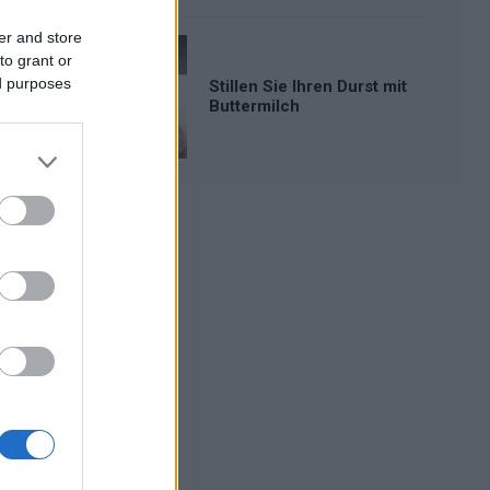
er and store
to grant or
ed purposes
Stillen Sie Ihren Durst mit
Buttermilch
Werbung: