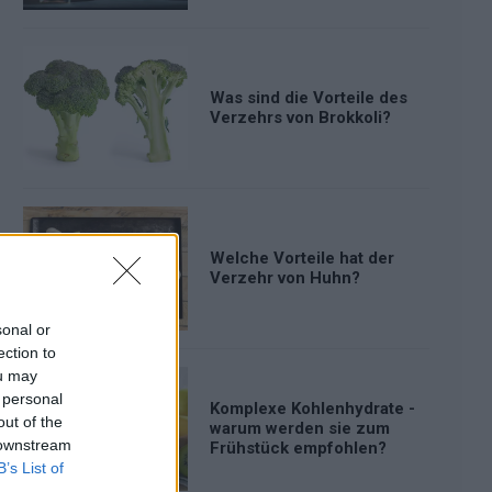
Was sind die Vorteile des
Verzehrs von Brokkoli?
Welche Vorteile hat der
Verzehr von Huhn?
sonal or
ection to
ou may
 personal
Komplexe Kohlenhydrate -
out of the
warum werden sie zum
 downstream
Frühstück empfohlen?
B’s List of