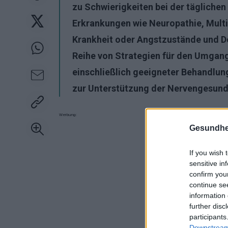
zu Schwierigkeiten bei der täglichen
Erkrankungen wie Neuropathie, Multip
Krankheit oder Angstzustände und De
Reihe von Strategien für den Umgan
einschließlich geeigneter Behandlun
zur Unterstützung der Nervengesund
Werbung:
Gesundhei
If you wish 
sensitive in
confirm you
continue se
information 
further disc
participants
Downstream 