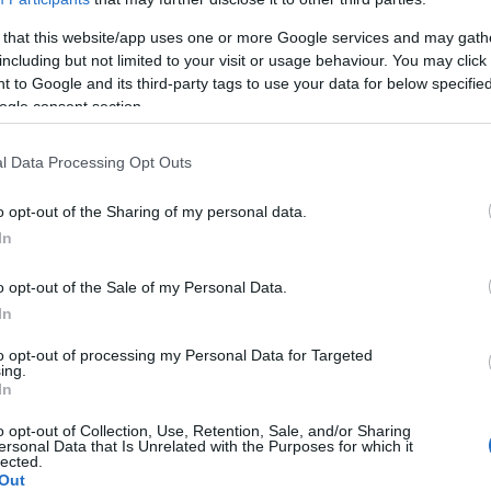
 that this website/app uses one or more Google services and may gath
including but not limited to your visit or usage behaviour. You may click 
 to Google and its third-party tags to use your data for below specifi
ogle consent section.
nsystems
l Data Processing Opt Outs
nsystems
o opt-out of the Sharing of my personal data.
In
pien
gsergänzung
o opt-out of the Sale of my Personal Data.
In
tät
to opt-out of processing my Personal Data for Targeted
ing.
In
tzung
o opt-out of Collection, Use, Retention, Sale, and/or Sharing
ersonal Data that Is Unrelated with the Purposes for which it
lected.
Out