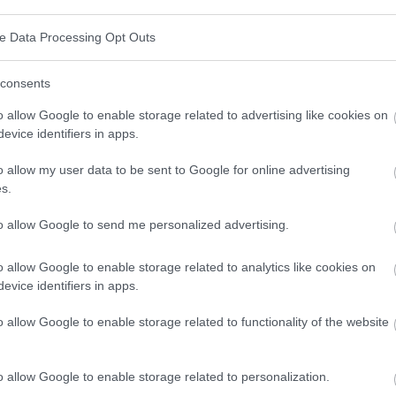
en
ve Data Processing Opt Outs
em, das alle Körperfunktionen steuert und
consents
en Nervensystem (ZNS), zu dem das Gehirn und das
o allow Google to enable storage related to advertising like cookies on
 Nervensystem (ZNS), zu dem die peripheren
evice identifiers in apps.
ür verantwortlich, äußere und innere Reize zu
o allow my user data to be sent to Google for online advertising
n und angemessene Reaktionen auszulösen.
s.
mit dem Nervensystem
to allow Google to send me personalized advertising.
 breites Spektrum an Erkrankungen umfassen.
Hier
o allow Google to enable storage related to analytics like cookies on
evice identifiers in apps.
o allow Google to enable storage related to functionality of the website
en Nerven, die zu Schmerzen, Schwäche und
o allow Google to enable storage related to personalization.