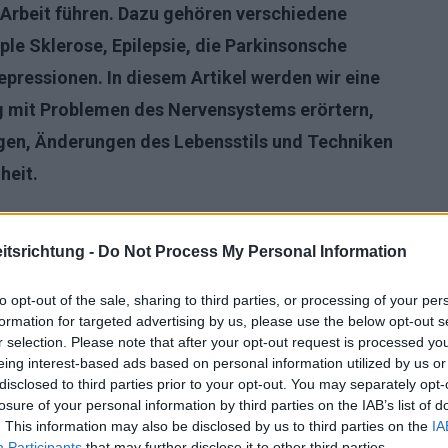
 Arbeit führen. Dazu gehören verschiedene
le Sklerose, Epilepsie, die Parkinsonsche
pressionen. In diesem Artikel werden wir eine
g mit Problemen des Nervensystems erörtern,
gen, Änderungen des Lebensstils und Techniken
heit.
tsrichtung -
Do Not Process My Personal Information
to opt-out of the sale, sharing to third parties, or processing of your per
formation for targeted advertising by us, please use the below opt-out s
r selection. Please note that after your opt-out request is processed y
eing interest-based ads based on personal information utilized by us or
disclosed to third parties prior to your opt-out. You may separately opt-
losure of your personal information by third parties on the IAB’s list of
. This information may also be disclosed by us to third parties on the
IA
Participants
that may further disclose it to other third parties.