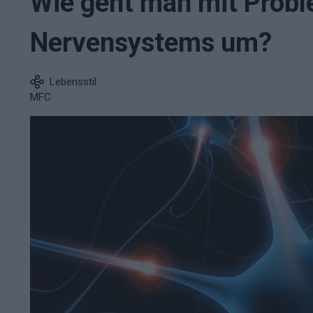
Wie geht man mit Prob
Nervensystems um?
Lebensstil
MFC