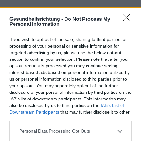
Gesundheitsrichtung -
Do Not Process My
Personal Information
If you wish to opt-out of the sale, sharing to third parties, or
processing of your personal or sensitive information for
targeted advertising by us, please use the below opt-out
section to confirm your selection. Please note that after your
opt-out request is processed you may continue seeing
interest-based ads based on personal information utilized by
us or personal information disclosed to third parties prior to
your opt-out. You may separately opt-out of the further
disclosure of your personal information by third parties on the
IAB’s list of downstream participants. This information may
Interessant? Teilen sie es auf Facebook!
also be disclosed by us to third parties on the
IAB’s List of
Downstream Participants
that may further disclose it to other
third parties.
Möchten Sie auf dem Laufenden bleiben?
G
o
o
g
l
e
Please note that this website/app uses one or more Google
Folgen Sie uns auf
News
Personal Data Processing Opt Outs
services and may gather and store information including but