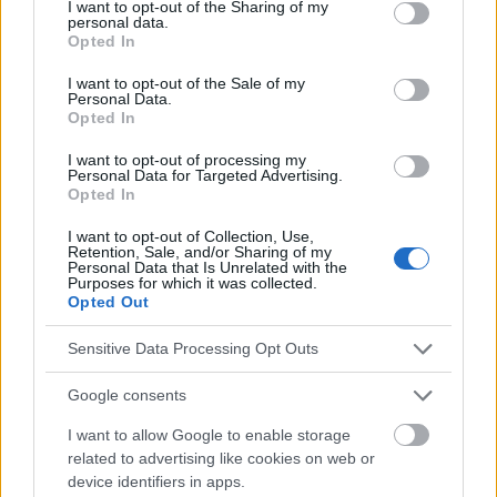
not limited to your visit or usage behaviour. You may click to
I want to opt-out of the Sharing of my
ZUGEHÖRIG
personal data.
grant or deny consent to Google and its third-party tags to
Opted In
use your data for below specified purposes in below Google
Themen
Bewässerung
Ein langfristiger ansatz
consent section.
I want to opt-out of the Sale of my
Personal Data.
Essgewohnheiten
Geduld
Geistige-gesundheit
Opted In
Gesund-ernähren
Gewichtsreduzierung
I want to opt-out of processing my
Personal Data for Targeted Advertising.
Kalorienkontrolle
Körperliche betätigung
Schlafen
Opted In
Soziale unterstützung
Stoffwechsel
I want to opt-out of Collection, Use,
Retention, Sale, and/or Sharing of my
Stress-management
übergewicht
Personal Data that Is Unrelated with the
Purposes for which it was collected.
überwachung der fortschritte
Opted Out
Sensitive Data Processing Opt Outs
Sehen Sie es auch auf
english
español
français
polskim
Google consents
I want to allow Google to enable storage
related to advertising like cookies on web or
Die Inhalte und Materialien auf dieser Website dienen nur zu
device identifiers in apps.