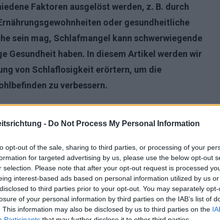
hiedene Faktoren ausgelöst werden, z. B. durch
Ernährungsgewohnheiten oder gesundheitliche
che sein mag, Schlafmangel kann schwerwiegende
ige Gesundheit haben. In diesem Artikel werden wir
g von Schlaflosigkeit erörtern, um die
ohlbefinden zu verbessern.
tsrichtung -
Do Not Process My Personal Information
to opt-out of the sale, sharing to third parties, or processing of your per
formation for targeted advertising by us, please use the below opt-out s
r selection. Please note that after your opt-out request is processed y
eing interest-based ads based on personal information utilized by us or
disclosed to third parties prior to your opt-out. You may separately opt-
losure of your personal information by third parties on the IAB’s list of
. This information may also be disclosed by us to third parties on the
IA
Participants
that may further disclose it to other third parties.