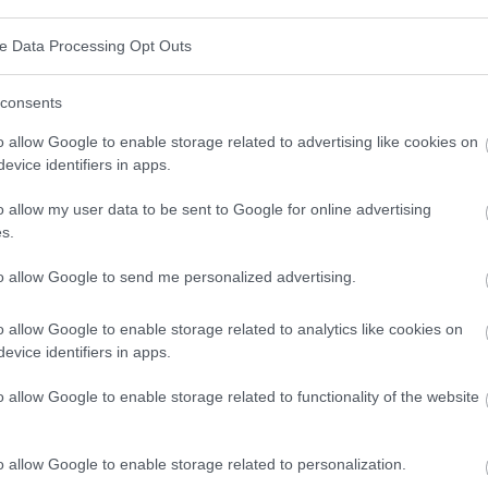
n?
ve Data Processing Opt Outs
consents
o allow Google to enable storage related to advertising like cookies on
st ein Zustand, der durch Schwierigkeiten beim
evice identifiers in apps.
eim frühen Aufwachen gekennzeichnet ist. Menschen,
o allow my user data to be sent to Google for online advertising
häufig unter Müdigkeit, Konzentrationsproblemen und
s.
to allow Google to send me personalized advertising.
t
o allow Google to enable storage related to analytics like cookies on
evice identifiers in apps.
hiedene Faktoren verursacht werden:
o allow Google to enable storage related to functionality of the website
eit, Familie und andere Stressquellen können die
o allow Google to enable storage related to personalization.