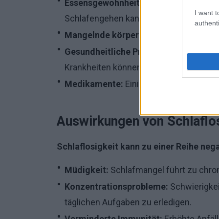
Essensgewohnheiten:
Der Konsum von K
I want t
Schlafengehen kann das Einschlafen e
authenti
Mangelnde körperliche Aktivität:
Bewe
Gesundheitliche Probleme:
Erkrankung
Krankheiten können die Schlafqualität b
Medikamente:
Einige Medikamente könn
Auswirkungen von Schlaflos
Schlaflosigkeit kann zu einer Reihe neg
Müdigkeit:
Schlafmangel führt zu chron
Konzentrationsprobleme:
Schwierigkei
täglichen Aufgaben zu erledigen.
Verminderte Immunität:
Erhöhte Anfäll