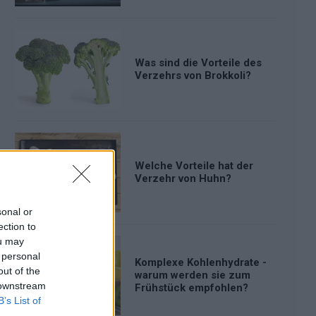
Was sind die Vorteile des
Verzehrs von Brokkoli?
Welche Vorteile hat der
Verzehr von Huhn?
sonal or
ection to
ou may
 personal
Komplexe Kohlenhydrate -
out of the
warum werden sie zum
 downstream
Frühstück empfohlen?
B’s List of