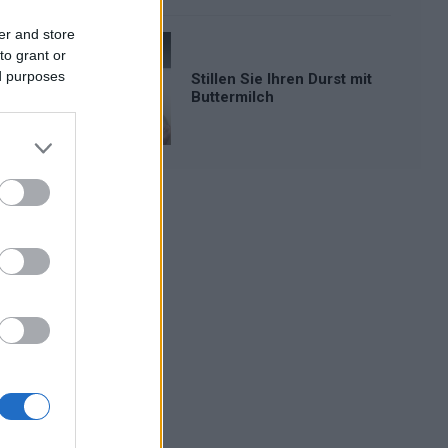
er and store
to grant or
ed purposes
Stillen Sie Ihren Durst mit
Buttermilch
Werbung: