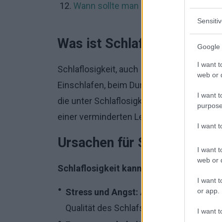
Wann sollte man einen Arzt aufsuche
Sensiti
Was ist Schlaflosigkeit?
Google 
I want t
Schlaflosigkeit, auch Insomnie genannt, i
web or d
Einschlafen, beim Durchschlafen oder b
I want t
die unter Schlaflosigkeit leiden, leiden 
purpose
einer verminderten Lebensqualität.
I want 
Ursachen für Schlaflosigkei
I want t
web or d
Schlaflosigkeit kann durch viele versc
I want t
or app.
Stress und Angst:
Alltagsprobleme, Arb
Qualität des Schlafs beeinträchtigen.
I want t