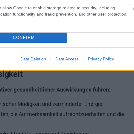
offein, Alkohol oder schweren Mahlzeiten vor dem
o allow Google to enable storage related to security, including
rschweren.
cation functionality and fraud prevention, and other user protection.
gungsmangel kann zu Schlafproblemen führen.
en wie Schlafapnoe, Schmerzen oder chronische
CONFIRM
eeinträchtigen.
en als Nebenwirkung Schlaflosigkeit verursachen.
Data Deletion
Data Access
Privacy Policy
igkeit
ativer gesundheitlicher Auswirkungen führen:
ischer Müdigkeit und verminderter Energie.
ten, die Aufmerksamkeit aufrechtzuerhalten und die
igkeit für Infektionen und Krankheiten.