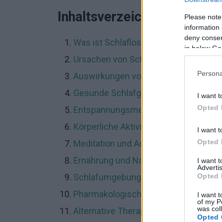
Inhaltsverzeichnis
Please note
information 
deny consent
Was ist Schlaflosigkeit?
in below Go
Ursachen von Schlaflosigkeit
Persona
Auswirkungen von Schlaflosigkeit
Gesunde Schlafgewohnheiten
I want t
Opted 
Entspannungsmethoden
Körperliche Aktivität
I want t
Opted 
Meditation und Achtsamkeit
Ernährung und Nahrungsergänzungsm
I want 
Advertis
Opted 
Schlafumgebung
Pharmakologische Behandlungen
I want t
of my P
was col
Alternative Therapien
Opted 