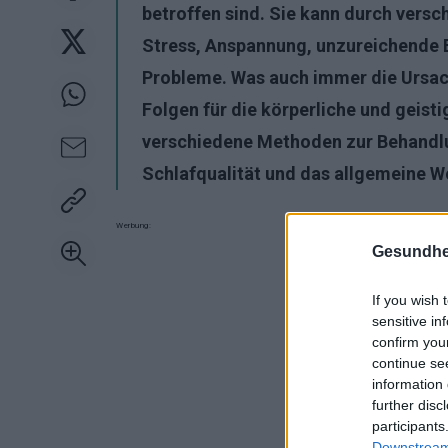
betroffen sind. Sie kann durch versc
Stress, Anspannung, unzureichende 
Probleme. Was auch immer die Ursa
Folgen für die körperliche und geist
verschiedene Methoden zur Behandlun
Schlafqualität und das allgemeine W
Werbung:
Gesundhei
If you wish 
sensitive in
confirm you
continue se
information 
further disc
participants
Downstream 