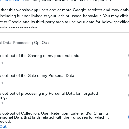
 that this website/app uses one or more Google services and may gath
including but not limited to your visit or usage behaviour. You may click 
 to Google and its third-party tags to use your data for below specifi
nprodukten
ogle consent section.
l Data Processing Opt Outs
 Vollkornprodukten beginnen?
o opt-out of the Sharing of my personal data.
In
en?
iden können
o opt-out of the Sale of my Personal Data.
In
to opt-out of processing my Personal Data for Targeted
ing.
In
on Vollkornprodukten
o opt-out of Collection, Use, Retention, Sale, and/or Sharing
ersonal Data that Is Unrelated with the Purposes for which it
ffen, die die Verdauung fördern, Verstopfung
lected.
Out