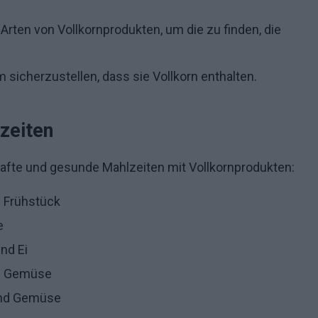
rten von Vollkornprodukten, um die zu finden, die
m sicherzustellen, dass sie Vollkorn enthalten.
zeiten
hafte und gesunde Mahlzeiten mit Vollkornprodukten:
 Frühstück
e
nd Ei
em Gemüse
und Gemüse