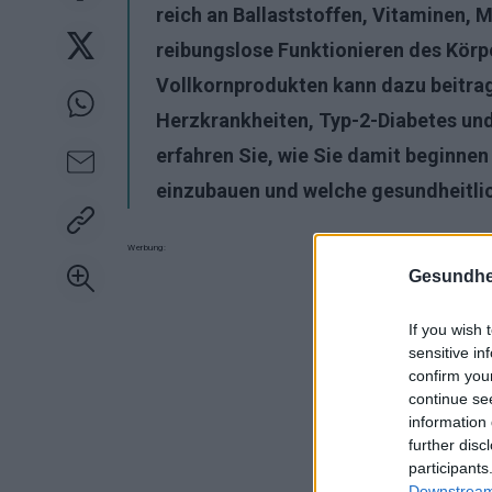
reich an Ballaststoffen, Vitaminen, M
reibungslose Funktionieren des Körp
Vollkornprodukten kann dazu beitrage
Herzkrankheiten, Typ-2-Diabetes und 
erfahren Sie, wie Sie damit beginnen
einzubauen und welche gesundheitlic
Werbung:
Gesundhei
If you wish 
sensitive in
confirm you
continue se
information 
further disc
participants
Downstream 