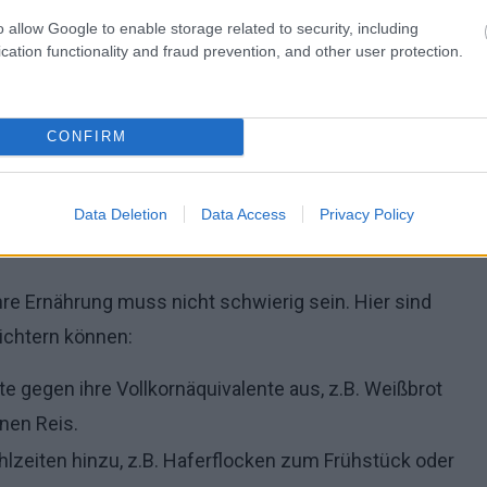
o allow Google to enable storage related to security, including
cation functionality and fraud prevention, and other user protection.
CONFIRM
ge Ergänzung zu einer Vielzahl von Mahlzeiten sein
rgen.
Data Deletion
Data Access
Privacy Policy
dukte einführen?
hre Ernährung muss nicht schwierig sein. Hier sind
eichtern können:
te gegen ihre Vollkornäquivalente aus, z.B. Weißbrot
nen Reis.
hlzeiten hinzu, z.B. Haferflocken zum Frühstück oder