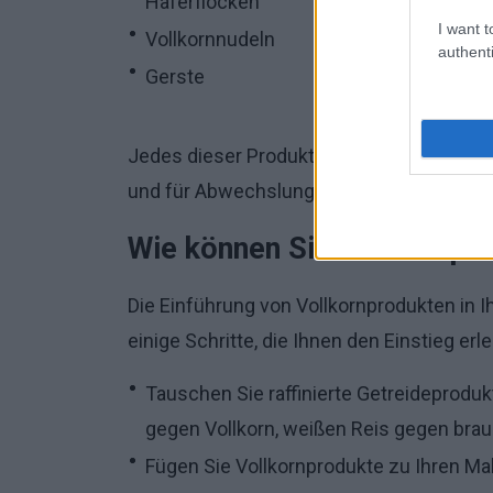
Haferflocken
I want t
Vollkornnudeln
authenti
Gerste
Jedes dieser Produkte kann eine großarti
und für Abwechslung und Geschmack so
Wie können Sie Vollkornpro
Die Einführung von Vollkornprodukten in I
einige Schritte, die Ihnen den Einstieg erl
Tauschen Sie raffinierte Getreideproduk
gegen Vollkorn, weißen Reis gegen brau
Fügen Sie Vollkornprodukte zu Ihren Ma