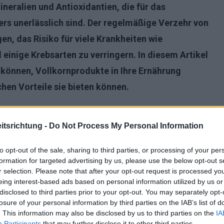
ineralien und Antioxidantien, die für das
ers unerlässlich sind. Der regelmäßige Verzehr von
n, das Risiko für viele Krankheiten wie
einige Krebsarten zu verringern. In diesem Artikel
 können, Vollkornprodukte in Ihre Ernährung
hen Vorteile sie bieten können.
tsrichtung -
Do Not Process My Personal Information
to opt-out of the sale, sharing to third parties, or processing of your per
formation for targeted advertising by us, please use the below opt-out s
r selection. Please note that after your opt-out request is processed y
eing interest-based ads based on personal information utilized by us or
disclosed to third parties prior to your opt-out. You may separately opt-
losure of your personal information by third parties on the IAB’s list of
. This information may also be disclosed by us to third parties on the
IA
Participants
that may further disclose it to other third parties.