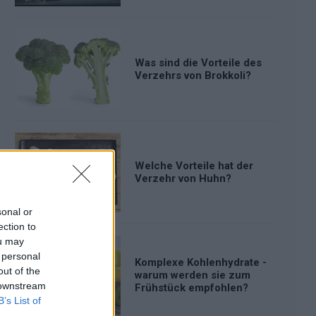
Was sind die Vorteile des
Verzehrs von Brokkoli?
Welche Vorteile hat der
Verzehr von Huhn?
sonal or
ection to
ou may
 personal
Komplexe Kohlenhydrate -
out of the
warum werden sie zum
 downstream
Frühstück empfohlen?
B’s List of