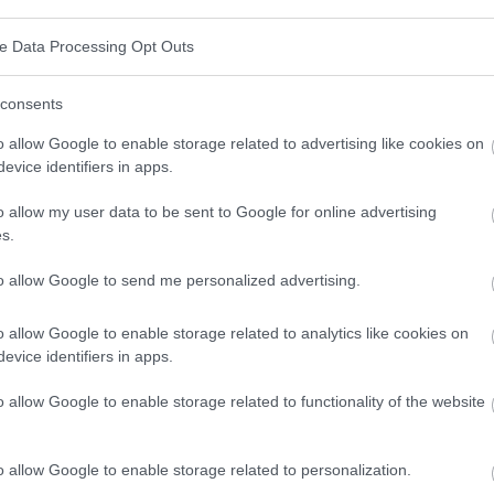
t zu halten. Lösliche Ballaststoffe, die in
 den Cholesterinspiegel im Blut senken, was dazu
ve Data Processing Opt Outs
rkrankungen zu verringern. Vollkornprodukte enthalten
consents
 Eisen, Magnesium und Selen, die die Funktion des
munsystems unterstützen.
o allow Google to enable storage related to advertising like cookies on
evice identifiers in apps.
en
o allow my user data to be sent to Google for online advertising
s.
anze Korn enthalten, einschließlich Kleie, Keim und
to allow Google to send me personalized advertising.
ornprodukte sind:
o allow Google to enable storage related to analytics like cookies on
evice identifiers in apps.
o allow Google to enable storage related to functionality of the website
o allow Google to enable storage related to personalization.