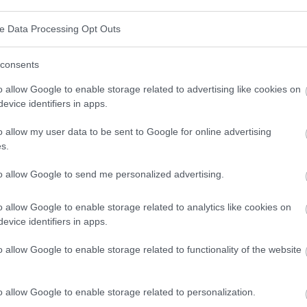
gsmangel und Stress können sich alle auf die
ve Data Processing Opt Outs
ch Hormone wie Cortisol können bei diesem
nis der Ursachen ist der Schlüssel zur Suche nach
consents
o allow Google to enable storage related to advertising like cookies on
evice identifiers in apps.
en Ernährung
o allow my user data to be sent to Google for online advertising
s.
 Körpers Fett verlieren, aber eine gesunde Ernährung
den Gewichts. Konzentrieren Sie sich auf Obst,
to allow Google to send me personalized advertising.
meiden Sie verarbeitete Lebensmittel, die reich an
o allow Google to enable storage related to analytics like cookies on
trolle und regelmäßige Mahlzeiten sind ebenfalls
evice identifiers in apps.
o allow Google to enable storage related to functionality of the website
en Bauch
o allow Google to enable storage related to personalization.