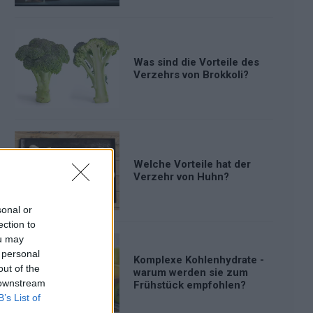
Was sind die Vorteile des
Verzehrs von Brokkoli?
Welche Vorteile hat der
Verzehr von Huhn?
sonal or
ection to
ou may
 personal
Komplexe Kohlenhydrate -
out of the
warum werden sie zum
 downstream
Frühstück empfohlen?
B’s List of