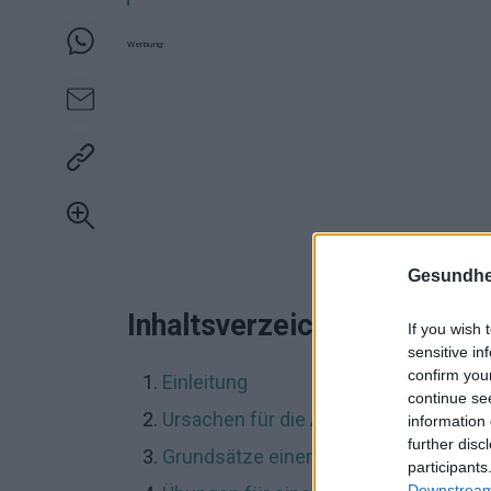
Werbung:
Gesundhei
Inhaltsverzeichnis:
If you wish 
sensitive in
confirm you
Einleitung
continue se
Ursachen für die Ansammlung von Ba
information 
further disc
Grundsätze einer gesunden Ernährun
participants
Downstream 