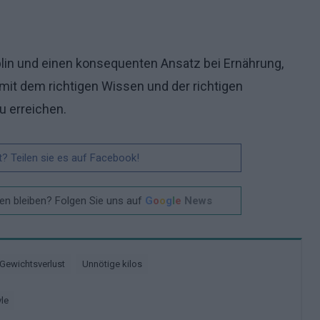
iplin und einen konsequenten Ansatz bei Ernährung,
mit dem richtigen Wissen und der richtigen
u erreichen.
t? Teilen sie es auf Facebook!
n bleiben? Folgen Sie uns auf
G
o
o
g
l
e
News
Gewichtsverlust
Unnötige kilos
yle