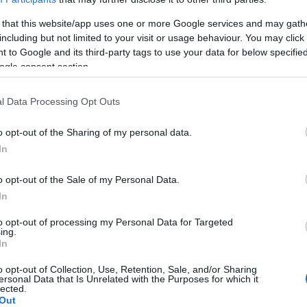
 that this website/app uses one or more Google services and may gath
including but not limited to your visit or usage behaviour. You may click 
 to Google and its third-party tags to use your data for below specifi
ogle consent section.
l Data Processing Opt Outs
o opt-out of the Sharing of my personal data.
In
schen ein Ziel. Nicht nur aus ästhetischen Gründen,
o opt-out of the Sale of my Personal Data.
den. Fettansammlungen in diesem Bereich können
In
 in Verbindung gebracht werden, wie z.B. Typ-2-
to opt-out of processing my Personal Data for Targeted
 Artikel werden wir besprechen, wie Sie effektiv am
ing.
In
o opt-out of Collection, Use, Retention, Sale, and/or Sharing
lungen am Unterleib
ersonal Data that Is Unrelated with the Purposes for which it
lected.
Out