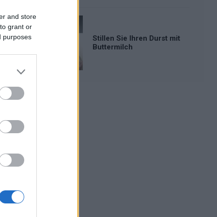
er and store
to grant or
ed purposes
Stillen Sie Ihren Durst mit
Buttermilch
Werbung: