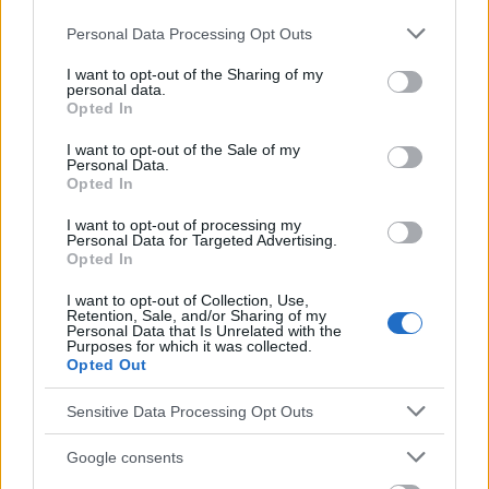
Please note that this website/app uses one or more Google
Personal Data Processing Opt Outs
Interessant? Teilen sie es auf Facebook!
services and may gather and store information including but
not limited to your visit or usage behaviour. You may click to
I want to opt-out of the Sharing of my
personal data.
grant or deny consent to Google and its third-party tags to
Opted In
Möchten Sie auf dem Laufenden bleiben?
G
o
o
g
l
e
use your data for below specified purposes in below Google
Folgen Sie uns auf
News
consent section.
I want to opt-out of the Sale of my
Personal Data.
Opted In
ZUGEHÖRIG
I want to opt-out of processing my
Themen
Besuche beim arzt
Diabetes
Personal Data for Targeted Advertising.
Opted In
Diabetes-aufklärung
Geistige-gesundheit
I want to opt-out of Collection, Use,
Gesund-ernähren
Glukose
Insulin
Komplikationen
Retention, Sale, and/or Sharing of my
Personal Data that Is Unrelated with the
Purposes for which it was collected.
Körperliche betätigung
Medikamente
Opted Out
Niedriger glykämischer index
Schlafen
Sensitive Data Processing Opt Outs
Soziale unterstützung
Stress-management
Zucker
Google consents
Sehen Sie es auch auf
english
español
français