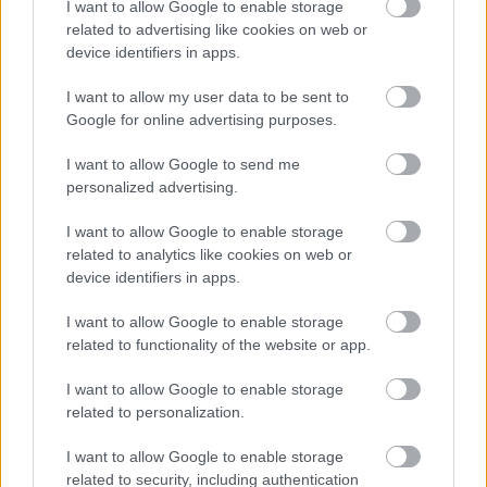
I want to allow Google to enable storage
polskim
related to advertising like cookies on web or
device identifiers in apps.
I want to allow my user data to be sent to
Die Inhalte und Materialien auf dieser Website dienen nur zu
Google for online advertising purposes.
Bildungs- und Informationszwecken. Der Herausgeber und die
Redaktion der Website sind nicht für die Ergebnisse ihrer
I want to allow Google to send me
Anwendung verantwortlich. Bevor Sie Ratschläge oder Tipps auf
personalized advertising.
der Website verwenden, ist es unbedingt erforderlich, einen Arzt
zu konsultieren.
I want to allow Google to enable storage
related to analytics like cookies on web or
device identifiers in apps.
Werbung:
I want to allow Google to enable storage
related to functionality of the website or app.
I want to allow Google to enable storage
related to personalization.
I want to allow Google to enable storage
related to security, including authentication