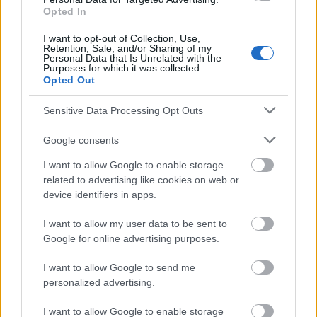
Opted In
polskim
I want to opt-out of Collection, Use,
Retention, Sale, and/or Sharing of my
Personal Data that Is Unrelated with the
Purposes for which it was collected.
Die Inhalte und Materialien auf dieser Website dienen nur zu
Opted Out
Bildungs- und Informationszwecken. Der Herausgeber und die
Redaktion der Website sind nicht für die Ergebnisse ihrer
Sensitive Data Processing Opt Outs
Anwendung verantwortlich. Bevor Sie Ratschläge oder Tipps auf
der Website verwenden, ist es unbedingt erforderlich, einen Arzt
Google consents
zu konsultieren.
I want to allow Google to enable storage
related to advertising like cookies on web or
Werbung:
device identifiers in apps.
I want to allow my user data to be sent to
Google for online advertising purposes.
I want to allow Google to send me
personalized advertising.
I want to allow Google to enable storage