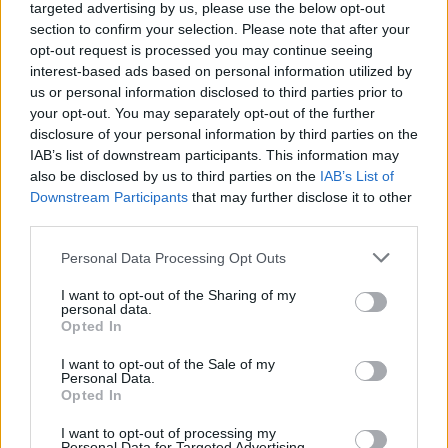
targeted advertising by us, please use the below opt-out
section to confirm your selection. Please note that after your
Möchten Sie auf dem Laufenden bleiben?
G
o
o
g
l
e
opt-out request is processed you may continue seeing
Folgen Sie uns auf
News
interest-based ads based on personal information utilized by
us or personal information disclosed to third parties prior to
your opt-out. You may separately opt-out of the further
ZUGEHÖRIG
disclosure of your personal information by third parties on the
Themen
Arbeitseffizienz
Ausgewogene ernährung
IAB’s list of downstream participants. This information may
also be disclosed by us to third parties on the
IAB’s List of
Ausreichender schlaf
Eisenhower-regel
Downstream Participants
that may further disclose it to other
third parties.
Gesunde gewohnheiten
Gesundheit und wellness
Please note that this website/app uses one or more Google
Körperliche betätigung
Optimierung der arbeitsumgebung
Personal Data Processing Opt Outs
services and may gather and store information including but
Pomodoro-methode
Produktivität am arbeitsplatz
not limited to your visit or usage behaviour. You may click to
I want to opt-out of the Sharing of my
personal data.
grant or deny consent to Google and its third-party tags to
Produktivitätssteigernde techniken
Opted In
use your data for below specified purposes in below Google
consent section.
Strategien zur steigerung der produktivität
I want to opt-out of the Sale of my
Personal Data.
Unterbrechungen
Opted In
Zeitmanagement
I want to opt-out of processing my
Sehen Sie es auch auf
english
español
français
Personal Data for Targeted Advertising.