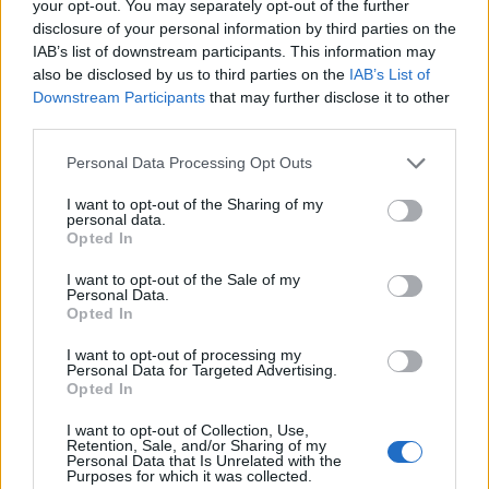
your opt-out. You may separately opt-out of the further
disclosure of your personal information by third parties on the
Möchten Sie auf dem Laufenden bleiben?
G
o
o
g
l
e
IAB’s list of downstream participants. This information may
Folgen Sie uns auf
News
also be disclosed by us to third parties on the
IAB’s List of
Downstream Participants
that may further disclose it to other
ZUGEHÖRIG
third parties.
Themen
Gewichtsabnahme
Gewichtsverlust
Please note that this website/app uses one or more Google
Personal Data Processing Opt Outs
services and may gather and store information including but
Wege zum abnehmen
not limited to your visit or usage behaviour. You may click to
I want to opt-out of the Sharing of my
personal data.
grant or deny consent to Google and its third-party tags to
Opted In
use your data for below specified purposes in below Google
Sehen Sie es auch auf
english
español
français
consent section.
I want to opt-out of the Sale of my
polskim
Personal Data.
Opted In
I want to opt-out of processing my
Personal Data for Targeted Advertising.
Die Inhalte und Materialien auf dieser Website dienen nur zu
Opted In
Bildungs- und Informationszwecken. Der Herausgeber und die
Redaktion der Website sind nicht für die Ergebnisse ihrer
I want to opt-out of Collection, Use,
Anwendung verantwortlich. Bevor Sie Ratschläge oder Tipps auf
Retention, Sale, and/or Sharing of my
Personal Data that Is Unrelated with the
der Website verwenden, ist es unbedingt erforderlich, einen Arzt
Purposes for which it was collected.
zu konsultieren.