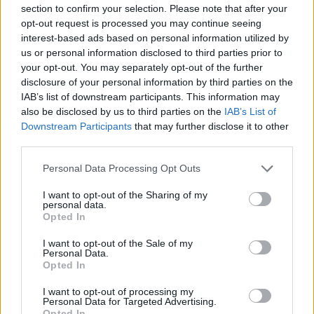
section to confirm your selection. Please note that after your
opt-out request is processed you may continue seeing
Möchten Sie auf dem Laufenden bleiben?
G
o
o
g
l
e
interest-based ads based on personal information utilized by
Folgen Sie uns auf
News
us or personal information disclosed to third parties prior to
your opt-out. You may separately opt-out of the further
ZUGEHÖRIG
disclosure of your personal information by third parties on the
IAB’s list of downstream participants. This information may
Themen
Barrieremethoden der empfängnisverhütung
also be disclosed by us to third parties on the
IAB’s List of
Downstream Participants
that may further disclose it to other
Bewusstsein für hpv
Forschung-screening
third parties.
Gebärmutterhalskrebs
Hpv
Hpv prävention
Please note that this website/app uses one or more Google
Personal Data Processing Opt Outs
Hpv-impfstoff
Hpv-impfung
Hpv-virus-übertragung
services and may gather and store information including but
not limited to your visit or usage behaviour. You may click to
I want to opt-out of the Sharing of my
Pap-test
Risiko einer hpv-infektion
Safer sex
personal data.
grant or deny consent to Google and its third-party tags to
Opted In
use your data for below specified purposes in below Google
Schutz vor dem hpv-virus
Sexualerziehung
consent section.
I want to opt-out of the Sale of my
Sexuelle gesundheit
Personal Data.
Opted In
Sehen Sie es auch auf
english
español
français
I want to opt-out of processing my
Personal Data for Targeted Advertising.
polskim
Opted In