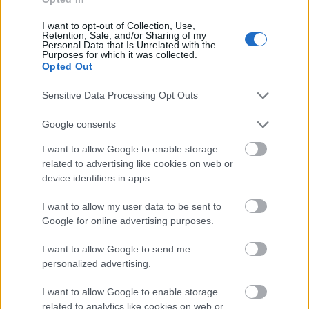
I want to opt-out of Collection, Use,
Retention, Sale, and/or Sharing of my
Personal Data that Is Unrelated with the
Die Inhalte und Materialien auf dieser Website dienen nur zu
Purposes for which it was collected.
Opted Out
Bildungs- und Informationszwecken. Der Herausgeber und die
Redaktion der Website sind nicht für die Ergebnisse ihrer
Anwendung verantwortlich. Bevor Sie Ratschläge oder Tipps auf
Sensitive Data Processing Opt Outs
der Website verwenden, ist es unbedingt erforderlich, einen Arzt
zu konsultieren.
Google consents
I want to allow Google to enable storage
related to advertising like cookies on web or
Werbung:
device identifiers in apps.
I want to allow my user data to be sent to
Google for online advertising purposes.
I want to allow Google to send me
personalized advertising.
I want to allow Google to enable storage
related to analytics like cookies on web or