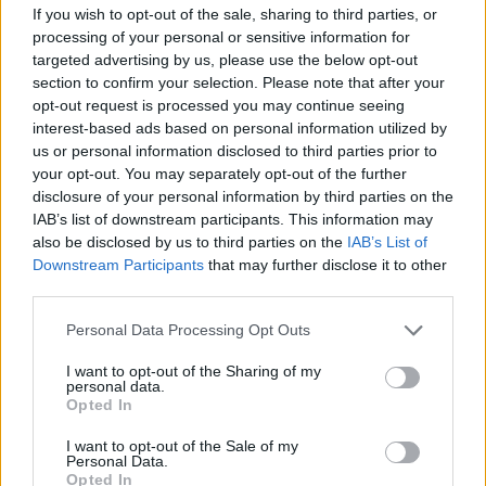
If you wish to opt-out of the sale, sharing to third parties, or
processing of your personal or sensitive information for
targeted advertising by us, please use the below opt-out
section to confirm your selection. Please note that after your
opt-out request is processed you may continue seeing
Interessant? Teilen sie es auf Facebook!
interest-based ads based on personal information utilized by
us or personal information disclosed to third parties prior to
your opt-out. You may separately opt-out of the further
Möchten Sie auf dem Laufenden bleiben?
G
o
o
g
l
e
disclosure of your personal information by third parties on the
Folgen Sie uns auf
News
IAB’s list of downstream participants. This information may
also be disclosed by us to third parties on the
IAB’s List of
ZUGEHÖRIG
Downstream Participants
that may further disclose it to other
third parties.
Themen
Achtsamkeit
Entspannungstechniken
Please note that this website/app uses one or more Google
Personal Data Processing Opt Outs
Ergänzungen
Geistige-gesundheit
Gesund-ernähren
services and may gather and store information including but
not limited to your visit or usage behaviour. You may click to
I want to opt-out of the Sharing of my
Hobby
Interessen
Körperliche betätigung
Kräuter
personal data.
grant or deny consent to Google and its third-party tags to
Opted In
Meditation
Positives denken
use your data for below specified purposes in below Google
consent section.
I want to opt-out of the Sale of my
Psychologische unterstützung
Schlafen
Personal Data.
Opted In