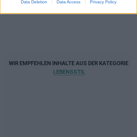
Data Deletion
Data Access
Privacy Policy
WIR EMPFEHLEN INHALTE AUS DER KATEGORIE
LEBENSSTIL