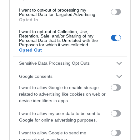
Stimmungsaufhellung
Therapie
I want to opt-out of processing my
Zwischenmenschliche beziehungen
Personal Data for Targeted Advertising.
Opted In
Sehen Sie es auch auf
english
español
français
I want to opt-out of Collection, Use,
Retention, Sale, and/or Sharing of my
polskim
Personal Data that Is Unrelated with the
Purposes for which it was collected.
Opted Out
Sensitive Data Processing Opt Outs
Die Inhalte und Materialien auf dieser Website dienen nur zu
Bildungs- und Informationszwecken. Der Herausgeber und die
Google consents
Redaktion der Website sind nicht für die Ergebnisse ihrer
Anwendung verantwortlich. Bevor Sie Ratschläge oder Tipps auf
I want to allow Google to enable storage
der Website verwenden, ist es unbedingt erforderlich, einen Arzt
related to advertising like cookies on web or
zu konsultieren.
device identifiers in apps.
I want to allow my user data to be sent to
Werbung:
Google for online advertising purposes.
I want to allow Google to send me
personalized advertising.