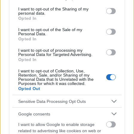
Wanat W., Narkotyki i narkomania, Iskry, Warschau 2006, ISBN
services and may gather and store information including but
83-244-0009-5.
not limited to your visit or usage behaviour. You may click to
I want to opt-out of the Sharing of my
personal data.
grant or deny consent to Google and its third-party tags to
Quellen
Opted In
use your data for below specified purposes in below Google
consent section.
I want to opt-out of the Sale of my
http://upload.lo17.wroc.pl/upload/dopalacze.pdf
Personal Data.
Opted In
http://europepmc.org/abstract/MED/3748091
http://www.sciencedirect.com/science/article/pii/S0001457503
I want to opt-out of processing my
000848
Personal Data for Targeted Advertising.
http://journals.psychiatryonline.org/article.aspx?
Opted In
articleid=153303
http://onlinelibrary.wiley.com/doi/10.1111/j.1360-
I want to opt-out of Collection, Use,
0443.2004.00744.x/abstract?
Retention, Sale, and/or Sharing of my
deniedAccessCustomisedMessage=&userIsAuthenticated=fal
Personal Data that Is Unrelated with the
Purposes for which it was collected.
se
Opted Out
Sensitive Data Processing Opt Outs
Die Inhalte und Materialien auf dieser Website dienen nur zu
Google consents
Bildungs- und Informationszwecken. Der Herausgeber und die
Redaktion der Website sind nicht für die Ergebnisse ihrer
I want to allow Google to enable storage
Anwendung verantwortlich. Bevor Sie Ratschläge oder Tipps auf
related to advertising like cookies on web or
der Website verwenden, ist es unbedingt erforderlich, einen Arzt