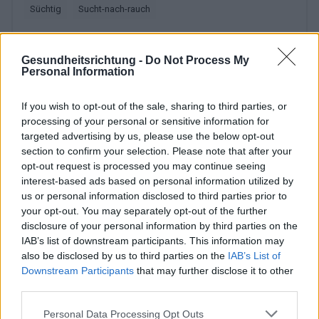
Süchtig
Sucht-nach-rauch
Sehen Sie es auch auf
english
español
français
Gesundheitsrichtung -
Do Not Process My
polskim
Personal Information
If you wish to opt-out of the sale, sharing to third parties, or
processing of your personal or sensitive information for
targeted advertising by us, please use the below opt-out
BIBLIOGRAFIE
section to confirm your selection. Please note that after your
"Klinische Neurologie" R. Mazur, Via Medica, Gdansk 2007, 3.
opt-out request is processed you may continue seeing
"Neurologie" W. Kozubski, P.P. Liberski, Wydawnictwo Lekarskie
interest-based ads based on personal information utilized by
PZWL, Warschau 2011, 1.Auflage.
us or personal information disclosed to third parties prior to
"Krankheiten des Nervensystems" herausgegeben von W.
your opt-out. You may separately opt-out of the further
Kozubski und P.P. Liberski, Wydawnictwo Lekarskie PZWL,
disclosure of your personal information by third parties on the
Warschau 2004.
IAB’s list of downstream participants. This information may
Neurologie und Neurochirurgie. Kenneth W. Lindsay, Ian Bone.
also be disclosed by us to third parties on the
IAB’s List of
ed.I edycja pol. W. Kozubski. U&P Wrocław 2006.
Król M., Panasiuk L., Szponar E., Ostre zatrucia, Wydawnictwo
Downstream Participants
that may further disclose it to other
Lekarskie PZWL, Warszawa 2009.
third parties.
Piotrowski J., Podstawy toksykologii, Wydawnictwo Naukowo-
Please note that this website/app uses one or more Google
Techniczne, Warszawa 2008.
Personal Data Processing Opt Outs