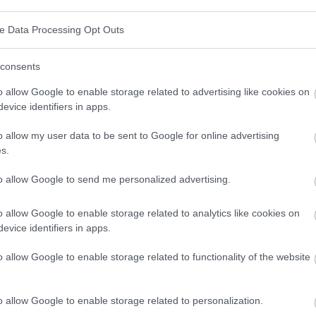
se spricht der Patient allein mit dem Spezialisten,
ve Data Processing Opt Outs
rigkeiten haben, die Erwartungen des anderen zu
 Auch die Dauer der Therapie variiert - manchmal
consents
inem einzigen Besuch beim Sexualmediziner gelöst
o allow Google to enable storage related to advertising like cookies on
evice identifiers in apps.
hreren Sitzungen notwendig.
o allow my user data to be sent to Google for online advertising
s.
t? Teilen sie es auf Facebook!
to allow Google to send me personalized advertising.
n bleiben? Folgen Sie uns auf
G
o
o
g
l
e
News
o allow Google to enable storage related to analytics like cookies on
evice identifiers in apps.
o allow Google to enable storage related to functionality of the website
loge
o allow Google to enable storage related to personalization.
urtshilfe
Psychiatrie