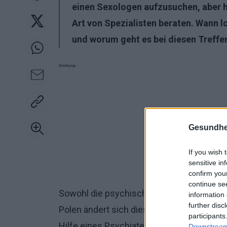
einen Sexologen aufzusuchen, aber 
Art von Spezialisten beraten. Wann 
und worum geht es bei diesen Treffe
Werbung:
Gesundhei
If you wish 
sensitive in
confirm you
continue se
Sowohl die psychische als auch die sexu
information 
further disc
Polen ändert sich diese Situation langsa
participants
Hilfe eines Psychiaters oder Sexologen b
Downstream 