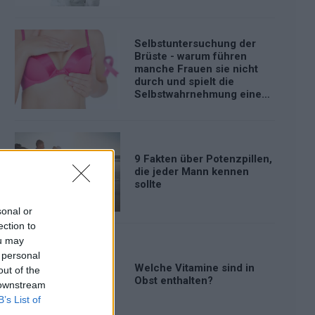
Selbstuntersuchung der
Brüste - warum führen
manche Frauen sie nicht
durch und spielt die
Selbstwahrnehmung eine
Rolle?
9 Fakten über Potenzpillen,
die jeder Mann kennen
sollte
sonal or
ection to
ou may
 personal
Welche Vitamine sind in
out of the
Obst enthalten?
 downstream
B’s List of