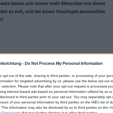
heute lassen sich immer mehr Menschen von dieser
lohnt es sich, sich bei einem Sexologen anzumelden
n?
tsrichtung -
Do Not Process My Personal Information
to opt-out of the sale, sharing to third parties, or processing of your per
formation for targeted advertising by us, please use the below opt-out s
r selection. Please note that after your opt-out request is processed y
eing interest-based ads based on personal information utilized by us or
elle Gesundheit sind immer noch
Tabuthemen
. In
disclosed to third parties prior to your opt-out. You may separately opt-
losure of your personal information by third parties on the IAB’s list of
m, aber immer noch schieben viele Menschen, die die
. This information may also be disclosed by us to third parties on the
IA
enötigen, einen Termin aus
Verlegenheit oder
Participants
that may further disclose it to other third parties.