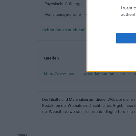
Psychische Störungen und Verhaltensstörungen
I want t
authenti
Verhaltenssyndrome in Verbindung mit physiologi
Sehen Sie es auch auf
english
español
Quellen
https://www.medicalnewstoday.com/articles/sex-th
Die Inhalte und Materialien auf dieser Website diene
Redaktion der Website sind nicht für die Ergebnisse 
der Website verwenden, ist es unbedingt erforderlich, 
Werbung: