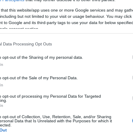
zu versuchen, den eigenen Widerstand zu überwinden -
 that this website/app uses one or more Google services and may gath
including but not limited to your visit or usage behaviour. You may click 
ann durchaus dazu beitragen, bestimmte Probleme
 to Google and its third-party tags to use your data for below specifi
ogle consent section.
ine
sexologische Beratung
in Anspruch nehmen. Bei
l Data Processing Opt Outs
 Termin zu vereinbaren, wenn sie Schwierigkeiten
o opt-out of the Sharing of my personal data.
hwierigkeiten bei der sexuellen Erregung oder
In
im Geschlechtsverkehr haben. Patienten hingegen
o opt-out of the Sale of my Personal Data.
, wenn sie sowohl
Schwierigkeiten mit dem
In
ypisch für ihr Geschlecht sind, wie z.B. vorzeitige
to opt-out of processing my Personal Data for Targeted
wird auch erwähnt, dass
ein Besuch bei einem
ing.
In
ist, die in ihrem Leben einige
traumatische
o opt-out of Collection, Use, Retention, Sale, and/or Sharing
llen Kontakten
erlebt haben.
ersonal Data that Is Unrelated with the Purposes for which it
lected.
Out
s Sexologen haben, sollten wissen, dass Termine