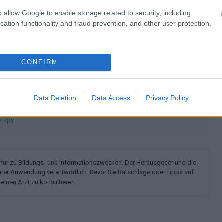
Psychologie des Geschlechts
Sexologie
o allow Google to enable storage related to security, including
cation functionality and fraud prevention, and other user protection.
schen Störungen und physischen Faktoren
français
polskim
CONFIRM
Data Deletion
Data Access
Privacy Policy
erapy
n nur zu Bildungs- und Informationszwecken. Der Herausgeber und die
ihrer Anwendung verantwortlich. Bevor Sie Ratschläge oder Tipps auf
einen Arzt zu konsultieren.