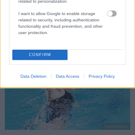
related to personalization.
Psychische Störungen
I want to allow Google to enable storage
25-01-2024
,
Mgr Weronika Janiak
related to security, including authentication
functionality and fraud prevention, and other
Sie können diesen Text hier lesen 3 min.
user protection.
CONFIRM
Data Deletion
Data Access
Privacy Policy
PantherMedia