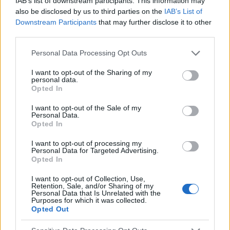
IAB’s list of downstream participants. This information may
also be disclosed by us to third parties on the
IAB’s List of
Downstream Participants
that may further disclose it to other
third parties.
Please note that this website/app uses one or more Google
Personal Data Processing Opt Outs
services and may gather and store information including but
not limited to your visit or usage behaviour. You may click to
I want to opt-out of the Sharing of my
personal data.
grant or deny consent to Google and its third-party tags to
Opted In
use your data for below specified purposes in below Google
consent section.
I want to opt-out of the Sale of my
Personal Data.
Opted In
Werbung:
I want to opt-out of processing my
Personal Data for Targeted Advertising.
Opted In
I want to opt-out of Collection, Use,
Retention, Sale, and/or Sharing of my
Personal Data that Is Unrelated with the
Purposes for which it was collected.
Opted Out