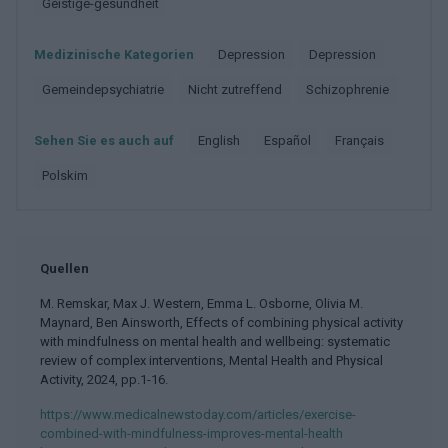
Geistige-gesundheit
Medizinische Kategorien
Depression
Depression
Gemeindepsychiatrie
Nicht zutreffend
Schizophrenie
Sehen Sie es auch auf
english
español
français
polskim
Quellen
M. Remskar, Max J. Western, Emma L. Osborne, Olivia M.
Maynard, Ben Ainsworth, Effects of combining physical activity
with mindfulness on mental health and wellbeing: systematic
review of complex interventions, Mental Health and Physical
Activity, 2024, pp.1-16.
https://www.medicalnewstoday.com/articles/exercise-
combined-with-mindfulness-improves-mental-health