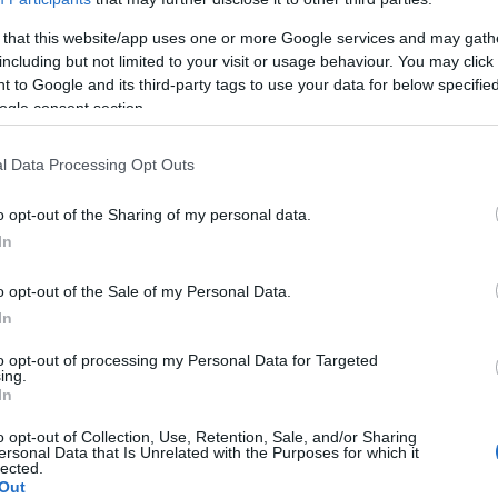
 that this website/app uses one or more Google services and may gath
n, die ein geringes Selbstwirksamkeitsgefühl haben,
including but not limited to your visit or usage behaviour. You may click 
 Brust
geht, diese mit geringerer Wahrscheinlichkeit
 to Google and its third-party tags to use your data for below specifi
ogle consent section.
erzeugung, dass man in der Lage ist, die Ziele zu
n mit geringer Selbstwirksamkeit glauben vielleicht
l Data Processing Opt Outs
hung der Brust sinnvoll ist und dass sie sie brauchen.
o opt-out of the Sharing of my personal data.
In
r Brust weit mehr Hindernisse als Vorteile sehen,
o opt-out of the Sale of my Personal Data.
In
hren. Diese Hindernisse hängen mit
psychologischen
to opt-out of processing my Personal Data for Targeted
heit in Bezug auf die eigenen Fähigkeiten oder der
ing.
In
mkeit.
o opt-out of Collection, Use, Retention, Sale, and/or Sharing
ersonal Data that Is Unrelated with the Purposes for which it
lected.
Out