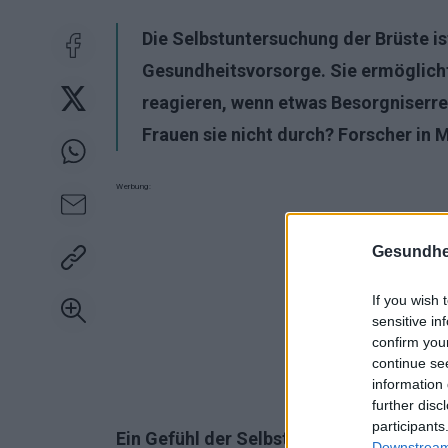
Die Selbstuntersuchung der Brüste is
Gesundheitsvorsorge. Sie ermöglicht
reagieren, wenn etwas Besorgniserr
Frauen sie nicht durch? Forscher in 
Werbung:
Gesundhei
If you wish 
sensitive in
confirm you
continue se
information 
further disc
participants
Ein Gefühl der Selbstwirksamkeit
Downstream 