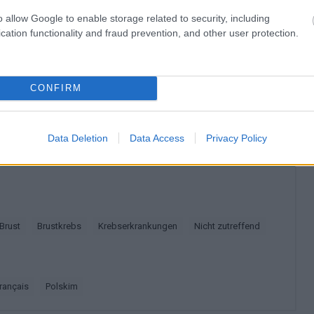
squalität von Frauen mit einer Brustkrebsdiagnose?
o allow Google to enable storage related to security, including
cation functionality and fraud prevention, and other user protection.
t? Teilen sie es auf Facebook!
CONFIRM
n bleiben? Folgen Sie uns auf
G
o
o
g
l
e
News
Data Deletion
Data Access
Privacy Policy
 Brust
Brustkrebs
Krebserkrankungen
Nicht zutreffend
français
polskim