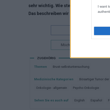
sehr wichtig. Wie steht es um die Leben
I want t
authenti
Das beschreiben wir in diesem
Artikel
.
Interessan
Möchten Sie auf dem Laufende
ZUGEHÖRIG
Themen
Brust-selbstuntersuchung
Medizinische Kategorien
Bösartiger Tumor der
Onkologie - allgemein
Psycho-Onkologie
Sehen Sie es auch auf
english
español