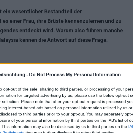
t ein wesentlicher Bestandteil der
 es einer Frau, ihre Brüste kennenzulernen und zu
egendes entdeckt wird. Warum also führen manche
Malaysia kennen die Antwort auf diese Frage.
tsrichtung -
Do Not Process My Personal Information
to opt-out of the sale, sharing to third parties, or processing of your per
formation for targeted advertising by us, please use the below opt-out s
r selection. Please note that after your opt-out request is processed y
eing interest-based ads based on personal information utilized by us or
disclosed to third parties prior to your opt-out. You may separately opt-
losure of your personal information by third parties on the IAB’s list of
. This information may also be disclosed by us to third parties on the
IA
Participants
that may further disclose it to other third parties.