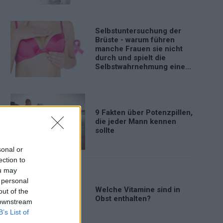
Selbstuntersuchung der
Brüste - warum führen
manche Frauen sie nicht
durch und spielt die
Selbstwahrnehmung eine
Rolle?
9 Fakten über Potenzpillen,
die jeder Mann kennen
sollte
sonal or
ection to
ou may
 personal
Welche Vitamine sind in
out of the
Obst enthalten?
 downstream
B’s List of