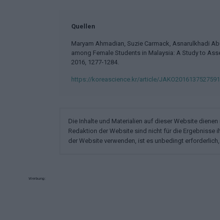
Quellen
Maryam Ahmadian, Suzie Carmack, Asnarulkhadi Abu 
among Female Students in Malaysia: A Study to Asses
2016, 1277-1284.
https://koreascience.kr/article/JAKO201613752759
Die Inhalte und Materialien auf dieser Website diene
Redaktion der Website sind nicht für die Ergebnisse 
der Website verwenden, ist es unbedingt erforderlich, 
Werbung: