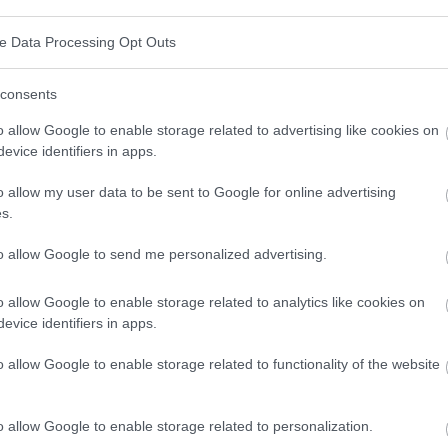
ihrem Körperbild unzufrieden sind
, mit geringerer
suchung durchführen. Warum ist dies der Fall? Es
ve Data Processing Opt Outs
rtgefühl in diesem Bereich mit einer geringeren
consents
 Abneigung, ihn zu berühren, zusammenhängen
o allow Google to enable storage related to advertising like cookies on
 der Brüste nicht gerade förderlich.
evice identifiers in apps.
ussehen beschäftigen und ihre Attraktivität erhalten
o allow my user data to be sent to Google for online advertising
hung interessiert. Allerdings wären weitere
s.
rlich, um diesen Effekt zu bestätigen.
to allow Google to send me personalized advertising.
ustkrebsprävention
gesprochen. Forscher weisen
o allow Google to enable storage related to analytics like cookies on
evice identifiers in apps.
bstwirksamkeit, Körperwahrnehmung und Barrieren in
führen kann, dass sich mehr Frauen dazu
o allow Google to enable storage related to functionality of the website
st zu untersuchen.
o allow Google to enable storage related to personalization.
 einer Brustkrebsdiagnose umgehen. Prävention ist