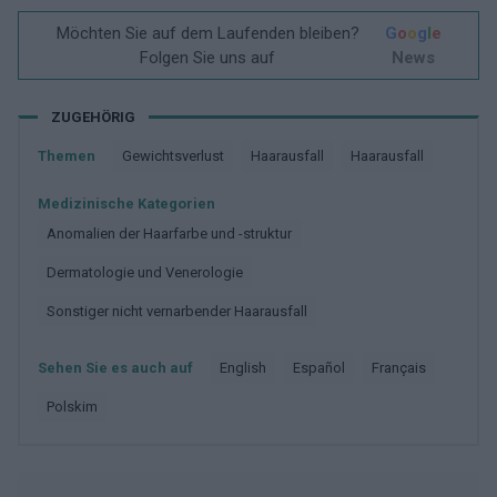
Möchten Sie auf dem Laufenden bleiben?
G
o
o
g
l
e
Folgen Sie uns auf
News
ZUGEHÖRIG
Themen
Gewichtsverlust
Haarausfall
Haarausfall
Medizinische Kategorien
Anomalien der Haarfarbe und -struktur
Dermatologie und Venerologie
Sonstiger nicht vernarbender Haarausfall
Sehen Sie es auch auf
english
español
français
polskim