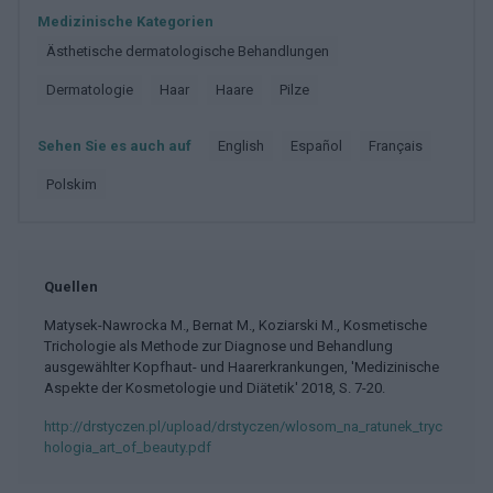
Medizinische Kategorien
ästhetische dermatologische Behandlungen
Dermatologie
Haar
Haare
Pilze
Sehen Sie es auch auf
english
español
français
polskim
Quellen
Matysek-Nawrocka M., Bernat M., Koziarski M., Kosmetische
Trichologie als Methode zur Diagnose und Behandlung
ausgewählter Kopfhaut- und Haarerkrankungen, 'Medizinische
Aspekte der Kosmetologie und Diätetik' 2018, S. 7-20.
http://drstyczen.pl/upload/drstyczen/wlosom_na_ratunek_tryc
hologia_art_of_beauty.pdf