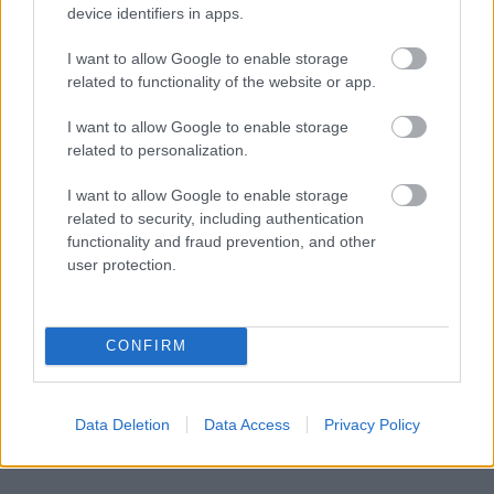
device identifiers in apps.
I want to allow Google to enable storage
related to functionality of the website or app.
I want to allow Google to enable storage
related to personalization.
I want to allow Google to enable storage
related to security, including authentication
functionality and fraud prevention, and other
user protection.
CONFIRM
Lies den nächsten Text von der
Data Deletion
Data Access
Privacy Policy
Kategorie:
HAARE