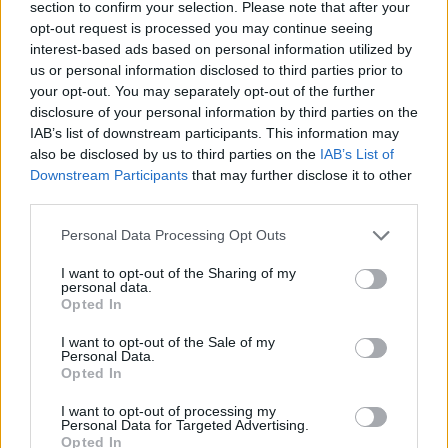
section to confirm your selection. Please note that after your
opt-out request is processed you may continue seeing
WIR EMPFEHLEN INHALTE AUS DER KATEGORIE
interest-based ads based on personal information utilized by
us or personal information disclosed to third parties prior to
HAARE
your opt-out. You may separately opt-out of the further
disclosure of your personal information by third parties on the
IAB’s list of downstream participants. This information may
also be disclosed by us to third parties on the
IAB’s List of
Downstream Participants
that may further disclose it to other
‹
›
third parties.
Please note that this website/app uses one or more Google
Personal Data Processing Opt Outs
services and may gather and store information including but
not limited to your visit or usage behaviour. You may click to
I want to opt-out of the Sharing of my
personal data.
Haarausfall bei Kindern - Ursachen, Symptome,
grant or deny consent to Google and its third-party tags to
Opted In
Diagnose, Behandlung
use your data for below specified purposes in below Google
consent section.
I want to opt-out of the Sale of my
Personal Data.
Opted In
I want to opt-out of processing my
Personal Data for Targeted Advertising.
Opted In