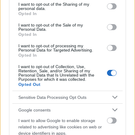
not limited to your visit or usage behaviour. You may click to
I want to opt-out of the Sharing of my
personal data.
grant or deny consent to Google and its third-party tags to
Opted In
use your data for below specified purposes in below Google
consent section.
I want to opt-out of the Sale of my
Personal Data.
Eine kalte Dusche - so lässt sich die Rückkehr in den
Opted In
Alltag nach Weihnachten am besten beschreiben,
I want to opt-out of processing my
Personal Data for Targeted Advertising.
weit weg von den Osterhäufchen, voll mit
Opted In
Verantwortlichkeiten, oft voller Probleme, wo wir am
I want to opt-out of Collection, Use,
Retention, Sale, and/or Sharing of my
wenigsten Schlaf und Atem haben.
Personal Data that Is Unrelated with the
Purposes for which it was collected.
Opted Out
Sensitive Data Processing Opt Outs
1
2
Google consents
I want to allow Google to enable storage
Interessant? Teilen sie es auf Facebook!
related to advertising like cookies on web or
device identifiers in apps.