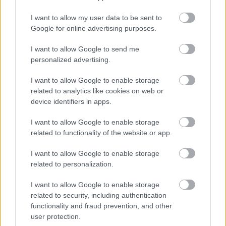
Möchten Sie auf dem Laufenden bleiben?
G
o
o
g
l
e
I want to allow my user data to be sent to
Folgen Sie uns auf
News
Google for online advertising purposes.
I want to allow Google to send me
ZUGEHÖRIG
personalized advertising.
Themen
Familie
Job
Ostern
Täglich
I want to allow Google to enable storage
related to analytics like cookies on web or
Sehen Sie es auch auf
english
español
français
device identifiers in apps.
polskim
I want to allow Google to enable storage
related to functionality of the website or app.
I want to allow Google to enable storage
Quellen
related to personalization.
Fozik.pl, Fotos: ojoimages
I want to allow Google to enable storage
http://www.Fozik.pl
related to security, including authentication
functionality and fraud prevention, and other
user protection.