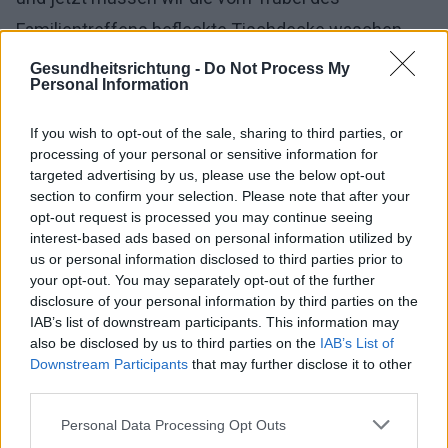
Familientreffens befleckte Tischdecke waschen,
die Osterkörbchen und Palmen verstecken, sie für
Gesundheitsrichtung -
Do Not Process My
Personal Information
ein Jahr im Schrank schlafen lassen und uns
versprechen, dass der nächste Dyngus weniger
If you wish to opt-out of the sale, sharing to third parties, or
processing of your personal or sensitive information for
überraschend sein wird, auch wenn wir
targeted advertising by us, please use the below opt-out
wahrscheinlich immer noch bis auf die Haut
section to confirm your selection. Please note that after your
opt-out request is processed you may continue seeing
durchnässt sein werden...
interest-based ads based on personal information utilized by
us or personal information disclosed to third parties prior to
your opt-out. You may separately opt-out of the further
disclosure of your personal information by third parties on the
IAB’s list of downstream participants. This information may
also be disclosed by us to third parties on the
IAB’s List of
Downstream Participants
that may further disclose it to other
third parties.
Please note that this website/app uses one or more Google
Personal Data Processing Opt Outs
services and may gather and store information including but