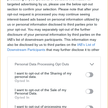
targeted advertising by us, please use the below opt-out
section to confirm your selection. Please note that after your
Möchten Sie auf dem Laufenden bleiben?
G
o
o
g
l
e
opt-out request is processed you may continue seeing
Folgen Sie uns auf
News
interest-based ads based on personal information utilized by
us or personal information disclosed to third parties prior to
your opt-out. You may separately opt-out of the further
ZUGEHÖRIG
disclosure of your personal information by third parties on the
Themen
Bequemlichkeit
Mängel
Online-therapie
IAB’s list of downstream participants. This information may
also be disclosed by us to third parties on the
IAB’s List of
Psychologe
Psychotherapie
Sicherheit
Downstream Participants
that may further disclose it to other
third parties.
Vertraulichkeit
Vorteile
Please note that this website/app uses one or more Google
Personal Data Processing Opt Outs
Sehen Sie es auch auf
english
español
français
services and may gather and store information including but
not limited to your visit or usage behaviour. You may click to
I want to opt-out of the Sharing of my
polskim
personal data.
grant or deny consent to Google and its third-party tags to
Opted In
use your data for below specified purposes in below Google
consent section.
I want to opt-out of the Sale of my
Personal Data.
Opted In
Quellen
I want to opt-out of processing my