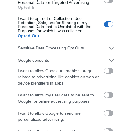
Personal Data for Targeted Advertising.
https://www.frontiersin.org/journals/psychiatry/articles/10.3389
Opted In
/fpsyt.2019.00993/full?
s2=N1233600626_1683676810830379312
I want to opt-out of Collection, Use,
https://apcz.umk.pl/JEHS/article/view/4576
Retention, Sale, and/or Sharing of my
Personal Data that Is Unrelated with the
Purposes for which it was collected.
Opted Out
Die Inhalte und Materialien auf dieser Website dienen nur zu
Sensitive Data Processing Opt Outs
Bildungs- und Informationszwecken. Der Herausgeber und die
Redaktion der Website sind nicht für die Ergebnisse ihrer
Google consents
Anwendung verantwortlich. Bevor Sie Ratschläge oder Tipps auf
der Website verwenden, ist es unbedingt erforderlich, einen Arzt
I want to allow Google to enable storage
zu konsultieren.
related to advertising like cookies on web or
device identifiers in apps.
Werbung:
I want to allow my user data to be sent to
Google for online advertising purposes.
I want to allow Google to send me
personalized advertising.