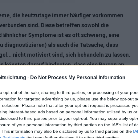
leme, die heutzutage immer häufiger vorkommen
verbunden sind. Diese betreffen sowohl die
 ähnlicher Symptome ist es oft schwierig, eine
u diagnostizieren) als auch die Tatsache, dass
gel... nicht motiviert sind, sich behandeln zu lassen.
n könnten darauf hindeuten, dass eine Person an
tsrichtung -
Do Not Process My Personal Information
to opt-out of the sale, sharing to third parties, or processing of your per
formation for targeted advertising by us, please use the below opt-out s
r selection. Please note that after your opt-out request is processed y
eing interest-based ads based on personal information utilized by us or
disclosed to third parties prior to your opt-out. You may separately opt-
losure of your personal information by third parties on the IAB’s list of
. This information may also be disclosed by us to third parties on the
IA
Participants
that may further disclose it to other third parties.