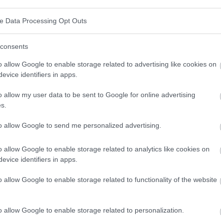
tische Ereignisse. Heute hingegen wird immer
en vererbten Genen und
Persönlichkeitsstörungen
ve Data Processing Opt Outs
consents
über, wann eine
Persönlichkeitsstörung
überhaupt
o allow Google to enable storage related to advertising like cookies on
evice identifiers in apps.
achleute vertreten die Ansicht, dass die
rst im Erwachsenenalter abgeschlossen ist und dass
o allow my user data to be sent to Google for online advertising
s.
erwachsenen Patienten diagnostiziert werden
edoch definitiv von der Kindheit und Jugend und den
to allow Google to send me personalized advertising.
eten, beeinflusst. Darüber hinaus werden immer
o allow Google to enable storage related to analytics like cookies on
Persönlichkeitsentwicklung bereits bei Jugendlichen
evice identifiers in apps.
o allow Google to enable storage related to functionality of the website
gehen und Behandlung von
o allow Google to enable storage related to personalization.