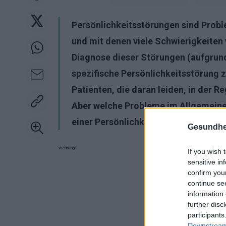
Persönlichkeitsstörungen sind Prob
und mit denen viele Schwierigkeiten 
Diagnose dieser Störungen (aufgrund
spezifische Persönlichkeitsstörung z
Patienten, die daran leiden, in der Re
Aber welche Probleme im Allgemeine
einer Persönlichkeitsstörung leidet?
Gesundhei
Werbung:
If you wish 
sensitive in
confirm you
continue se
information 
further disc
participants
Downstream 