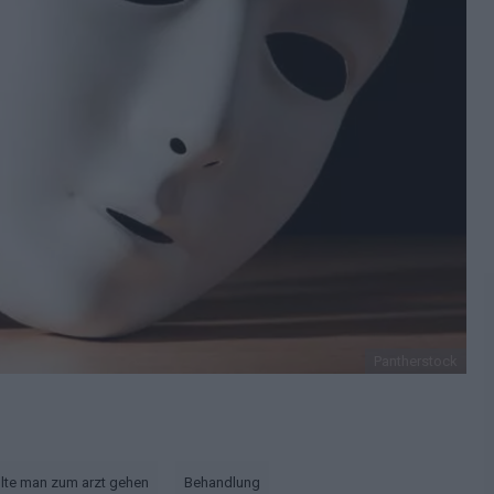
Pantherstock
lte man zum arzt gehen
Behandlung