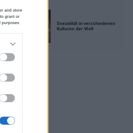
er and store
to grant or
ed purposes
Sexualität in verschiedenen
Kulturen der Welt
Werbung: