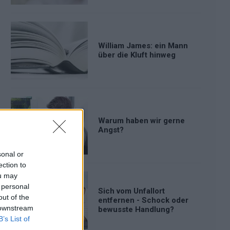
William James: ein Mann
über die Kluft hinweg
Warum haben wir gerne
Angst?
sonal or
ection to
ou may
 personal
Sich vom Unfallort
out of the
entfernen - Schock oder
 downstream
bewusste Handlung?
B’s List of