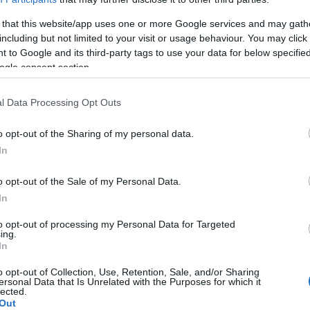
 that this website/app uses one or more Google services and may gath
including but not limited to your visit or usage behaviour. You may click 
 to Google and its third-party tags to use your data for below specifi
önlichkeitsstörungen
ogle consent section.
l Data Processing Opt Outs
t man, wenn eine Person abnorme Einstellungen,
lt, die ihr tägliches Funktionieren erheblich
o opt-out of the Sharing of my personal data.
 interpretiert der Patient die verschiedenen
In
d, nicht ganz richtig, und es kommt auch vor, dass sich
o opt-out of the Sale of my Personal Data.
 und Reaktionsweisen - die letztlich zu
In
n sehr unterschiedlichen Situationen manifestieren.
to opt-out of processing my Personal Data for Targeted
ing.
In
ch über den Ursprung von
Persönlichkeitsstörungen
 schädliche Umwelteinflüsse als Hauptursache
o opt-out of Collection, Use, Retention, Sale, and/or Sharing
ersonal Data that Is Unrelated with the Purposes for which it
lected.
eld, Schwierigkeiten in den Beziehungen zu
Out